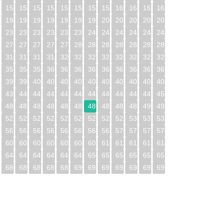
1
152
153
154
155
156
157
158
159
160
161
162
163
2
193
194
195
196
197
198
199
200
201
202
203
204
3
234
235
236
237
238
239
240
241
242
243
244
245
4
275
276
277
278
279
280
281
282
283
284
285
286
5
316
317
318
319
320
321
322
323
324
325
326
327
6
357
358
359
360
361
362
363
364
365
366
367
368
7
398
399
400
401
402
403
404
405
406
407
408
409
8
439
440
441
442
443
444
445
446
447
448
449
450
9
480
481
482
483
484
485
486
487
488
489
490
491
0
521
522
523
524
525
526
527
528
529
530
531
532
1
562
563
564
565
566
567
568
569
570
571
572
573
2
603
604
605
606
607
608
609
610
611
612
613
614
3
644
645
646
647
648
649
650
651
652
653
654
655
4
685
686
687
688
689
690
691
692
693
694
695
696