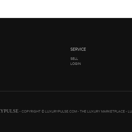
SERVICE
SELL
LOGIN
YPULSE
- COPYRIGHT © LUXURYPULSE.COM - THE LUXURY MARKETPLACE - L