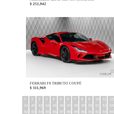
$ 251,942
FERRARI F8 TRIBUTO COUPÉ
$ 311,969
1
2
3
4
5
6
7
8
9
10
11
12
41
42
43
44
45
46
47
48
49
50
51
52
53
82
83
84
85
86
87
88
89
90
91
92
93
94