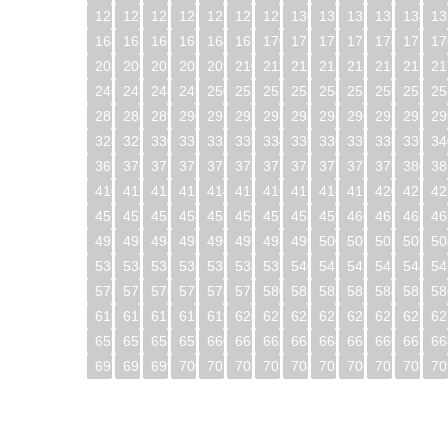
123
124
125
126
127
128
129
130
131
132
133
134
13
164
165
166
167
168
169
170
171
172
173
174
175
17
205
206
207
208
209
210
211
212
213
214
215
216
21
246
247
248
249
250
251
252
253
254
255
256
257
25
287
288
289
290
291
292
293
294
295
296
297
298
29
328
329
330
331
332
333
334
335
336
337
338
339
34
369
370
371
372
373
374
375
376
377
378
379
380
38
410
411
412
413
414
415
416
417
418
419
420
421
42
451
452
453
454
455
456
457
458
459
460
461
462
46
492
493
494
495
496
497
498
499
500
501
502
503
50
533
534
535
536
537
538
539
540
541
542
543
544
54
574
575
576
577
578
579
580
581
582
583
584
585
58
615
616
617
618
619
620
621
622
623
624
625
626
62
656
657
658
659
660
661
662
663
664
665
666
667
66
697
698
699
700
701
702
703
704
705
706
707
708
70