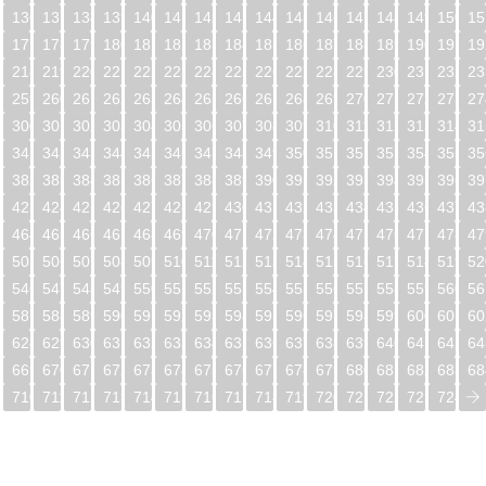
5
136
137
138
139
140
141
142
143
144
145
146
147
148
149
150
15
6
177
178
179
180
181
182
183
184
185
186
187
188
189
190
191
19
7
218
219
220
221
222
223
224
225
226
227
228
229
230
231
232
23
8
259
260
261
262
263
264
265
266
267
268
269
270
271
272
273
27
9
300
301
302
303
304
305
306
307
308
309
310
311
312
313
314
31
0
341
342
343
344
345
346
347
348
349
350
351
352
353
354
355
35
1
382
383
384
385
386
387
388
389
390
391
392
393
394
395
396
39
2
423
424
425
426
427
428
429
430
431
432
433
434
435
436
437
43
3
464
465
466
467
468
469
470
471
472
473
474
475
476
477
478
47
4
505
506
507
508
509
510
511
512
513
514
515
516
517
518
519
52
5
546
547
548
549
550
551
552
553
554
555
556
557
558
559
560
56
6
587
588
589
590
591
592
593
594
595
596
597
598
599
600
601
60
7
628
629
630
631
632
633
634
635
636
637
638
639
640
641
642
64
8
669
670
671
672
673
674
675
676
677
678
679
680
681
682
683
68
9
710
711
712
713
714
715
716
717
718
719
720
721
722
723
724