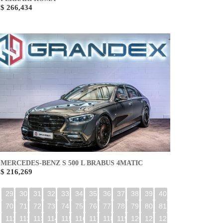
$ 266,434
MERCEDES-BENZ S 500 L BRABUS 4MATIC
$ 216,269
29
30
31
32
33
34
35
36
37
38
39
40
70
71
72
73
74
75
76
77
78
79
80
81
0
111
112
113
114
115
116
117
118
119
120
121
122