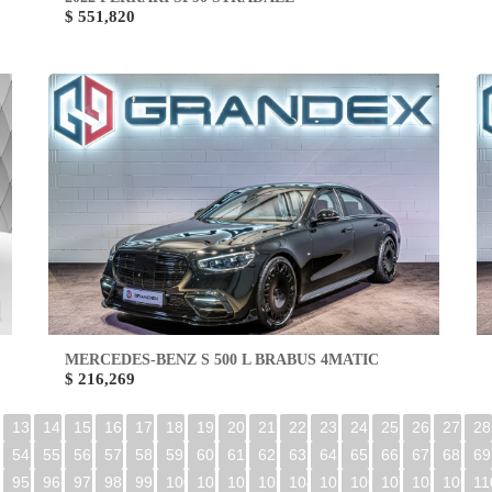
$ 551,820
MERCEDES-BENZ S 500 L BRABUS 4MATIC
$ 216,269
13
14
15
16
17
18
19
20
21
22
23
24
25
26
27
28
54
55
56
57
58
59
60
61
62
63
64
65
66
67
68
69
95
96
97
98
99
100
101
102
103
104
105
106
107
108
109
11