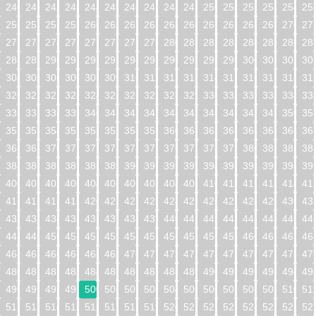
240
241
242
243
244
245
246
247
248
249
250
251
252
253
254
25
256
257
258
259
260
261
262
263
264
265
266
267
268
269
270
27
272
273
274
275
276
277
278
279
280
281
282
283
284
285
286
28
288
289
290
291
292
293
294
295
296
297
298
299
300
301
302
30
304
305
306
307
308
309
310
311
312
313
314
315
316
317
318
31
320
321
322
323
324
325
326
327
328
329
330
331
332
333
334
33
336
337
338
339
340
341
342
343
344
345
346
347
348
349
350
35
352
353
354
355
356
357
358
359
360
361
362
363
364
365
366
36
368
369
370
371
372
373
374
375
376
377
378
379
380
381
382
38
384
385
386
387
388
389
390
391
392
393
394
395
396
397
398
39
400
401
402
403
404
405
406
407
408
409
410
411
412
413
414
41
416
417
418
419
420
421
422
423
424
425
426
427
428
429
430
43
432
433
434
435
436
437
438
439
440
441
442
443
444
445
446
44
448
449
450
451
452
453
454
455
456
457
458
459
460
461
462
46
464
465
466
467
468
469
470
471
472
473
474
475
476
477
478
47
480
481
482
483
484
485
486
487
488
489
490
491
492
493
494
49
496
497
498
499
500
501
502
503
504
505
506
507
508
509
510
51
512
513
514
515
516
517
518
519
520
521
522
523
524
525
526
52