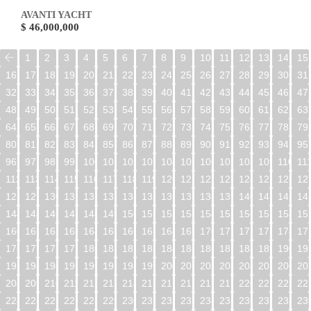
AVANTI YACHT
$ 46,000,000
1
2
3
4
5
6
7
8
9
10
11
12
13
14
15
16
17
18
19
20
21
22
23
24
25
26
27
28
29
30
31
32
33
34
35
36
37
38
39
40
41
42
43
44
45
46
47
48
49
50
51
52
53
54
55
56
57
58
59
60
61
62
63
64
65
66
67
68
69
70
71
72
73
74
75
76
77
78
79
80
81
82
83
84
85
86
87
88
89
90
91
92
93
94
95
96
97
98
99
100
101
102
103
104
105
106
107
108
109
110
11
112
113
114
115
116
117
118
119
120
121
122
123
124
125
126
12
128
129
130
131
132
133
134
135
136
137
138
139
140
141
142
14
144
145
146
147
148
149
150
151
152
153
154
155
156
157
158
15
160
161
162
163
164
165
166
167
168
169
170
171
172
173
174
17
176
177
178
179
180
181
182
183
184
185
186
187
188
189
190
19
192
193
194
195
196
197
198
199
200
201
202
203
204
205
206
20
208
209
210
211
212
213
214
215
216
217
218
219
220
221
222
22
224
225
226
227
228
229
230
231
232
233
234
235
236
237
238
23