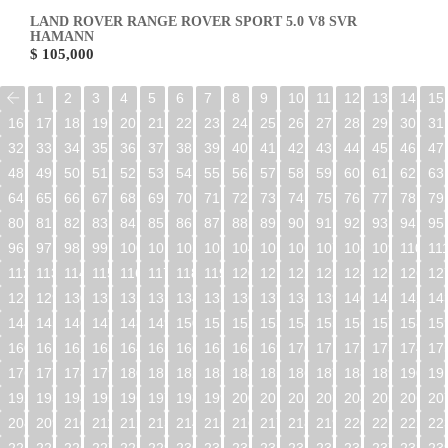
LAND ROVER RANGE ROVER SPORT 5.0 V8 SVR
HAMANN
$ 105,000
1
2
3
4
5
6
7
8
9
10
11
12
13
14
15
16
17
18
19
20
21
22
23
24
25
26
27
28
29
30
31
32
33
34
35
36
37
38
39
40
41
42
43
44
45
46
47
48
49
50
51
52
53
54
55
56
57
58
59
60
61
62
63
64
65
66
67
68
69
70
71
72
73
74
75
76
77
78
79
80
81
82
83
84
85
86
87
88
89
90
91
92
93
94
95
96
97
98
99
100
101
102
103
104
105
106
107
108
109
110
11
112
113
114
115
116
117
118
119
120
121
122
123
124
125
126
12
128
129
130
131
132
133
134
135
136
137
138
139
140
141
142
14
144
145
146
147
148
149
150
151
152
153
154
155
156
157
158
15
160
161
162
163
164
165
166
167
168
169
170
171
172
173
174
17
176
177
178
179
180
181
182
183
184
185
186
187
188
189
190
19
192
193
194
195
196
197
198
199
200
201
202
203
204
205
206
20
208
209
210
211
212
213
214
215
216
217
218
219
220
221
222
22