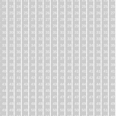
224
225
226
227
228
229
230
231
232
233
234
235
236
237
238
23
240
241
242
243
244
245
246
247
248
249
250
251
252
253
254
25
256
257
258
259
260
261
262
263
264
265
266
267
268
269
270
27
272
273
274
275
276
277
278
279
280
281
282
283
284
285
286
28
288
289
290
291
292
293
294
295
296
297
298
299
300
301
302
30
304
305
306
307
308
309
310
311
312
313
314
315
316
317
318
31
320
321
322
323
324
325
326
327
328
329
330
331
332
333
334
33
336
337
338
339
340
341
342
343
344
345
346
347
348
349
350
35
352
353
354
355
356
357
358
359
360
361
362
363
364
365
366
36
368
369
370
371
372
373
374
375
376
377
378
379
380
381
382
38
384
385
386
387
388
389
390
391
392
393
394
395
396
397
398
39
400
401
402
403
404
405
406
407
408
409
410
411
412
413
414
41
416
417
418
419
420
421
422
423
424
425
426
427
428
429
430
43
432
433
434
435
436
437
438
439
440
441
442
443
444
445
446
44
448
449
450
451
452
453
454
455
456
457
458
459
460
461
462
46
464
465
466
467
468
469
470
471
472
473
474
475
476
477
478
47
480
481
482
483
484
485
486
487
488
489
490
491
492
493
494
49
496
497
498
499
500
501
502
503
504
505
506
507
508
509
510
51