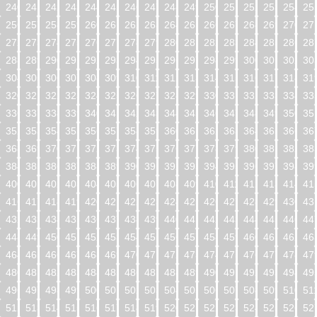
240
241
242
243
244
245
246
247
248
249
250
251
252
253
254
25
256
257
258
259
260
261
262
263
264
265
266
267
268
269
270
27
272
273
274
275
276
277
278
279
280
281
282
283
284
285
286
28
288
289
290
291
292
293
294
295
296
297
298
299
300
301
302
30
304
305
306
307
308
309
310
311
312
313
314
315
316
317
318
31
320
321
322
323
324
325
326
327
328
329
330
331
332
333
334
33
336
337
338
339
340
341
342
343
344
345
346
347
348
349
350
35
352
353
354
355
356
357
358
359
360
361
362
363
364
365
366
36
368
369
370
371
372
373
374
375
376
377
378
379
380
381
382
38
384
385
386
387
388
389
390
391
392
393
394
395
396
397
398
39
400
401
402
403
404
405
406
407
408
409
410
411
412
413
414
41
416
417
418
419
420
421
422
423
424
425
426
427
428
429
430
43
432
433
434
435
436
437
438
439
440
441
442
443
444
445
446
44
448
449
450
451
452
453
454
455
456
457
458
459
460
461
462
46
464
465
466
467
468
469
470
471
472
473
474
475
476
477
478
47
480
481
482
483
484
485
486
487
488
489
490
491
492
493
494
49
496
497
498
499
500
501
502
503
504
505
506
507
508
509
510
51
512
513
514
515
516
517
518
519
520
521
522
523
524
525
526
52