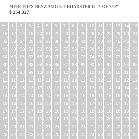
MERCEDES-BENZ AMG GT ROADSTER R "1 OF 750"
$ 254,327
1
2
3
4
5
6
7
8
9
10
11
12
13
14
15
16
17
18
19
20
21
22
23
24
25
26
27
28
29
30
31
32
33
34
35
36
37
38
39
40
41
42
43
44
45
46
47
48
49
50
51
52
53
54
55
56
57
58
59
60
61
62
63
64
65
66
67
68
69
70
71
72
73
74
75
76
77
78
79
80
81
82
83
84
85
86
87
88
89
90
91
92
93
94
95
96
97
98
99
100
101
102
103
104
105
106
107
108
109
110
11
112
113
114
115
116
117
118
119
120
121
122
123
124
125
126
12
128
129
130
131
132
133
134
135
136
137
138
139
140
141
142
14
144
145
146
147
148
149
150
151
152
153
154
155
156
157
158
15
160
161
162
163
164
165
166
167
168
169
170
171
172
173
174
17
176
177
178
179
180
181
182
183
184
185
186
187
188
189
190
19
192
193
194
195
196
197
198
199
200
201
202
203
204
205
206
20
208
209
210
211
212
213
214
215
216
217
218
219
220
221
222
22
224
225
226
227
228
229
230
231
232
233
234
235
236
237
238
23