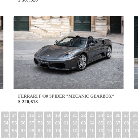
$ 387,320
FERRARI F430 SPIDER *MECANIC GEARBOX*
$ 220,618
13
14
15
16
17
18
19
20
21
22
23
24
25
26
27
28
54
55
56
57
58
59
60
61
62
63
64
65
66
67
68
69
95
96
97
98
99
100
101
102
103
104
105
106
107
108
109
11