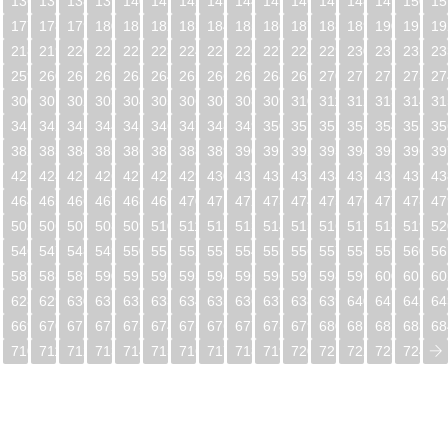
5
136
137
138
139
140
141
142
143
144
145
146
147
148
149
150
15
6
177
178
179
180
181
182
183
184
185
186
187
188
189
190
191
19
7
218
219
220
221
222
223
224
225
226
227
228
229
230
231
232
23
8
259
260
261
262
263
264
265
266
267
268
269
270
271
272
273
27
9
300
301
302
303
304
305
306
307
308
309
310
311
312
313
314
31
0
341
342
343
344
345
346
347
348
349
350
351
352
353
354
355
35
1
382
383
384
385
386
387
388
389
390
391
392
393
394
395
396
39
2
423
424
425
426
427
428
429
430
431
432
433
434
435
436
437
43
3
464
465
466
467
468
469
470
471
472
473
474
475
476
477
478
47
4
505
506
507
508
509
510
511
512
513
514
515
516
517
518
519
52
5
546
547
548
549
550
551
552
553
554
555
556
557
558
559
560
56
6
587
588
589
590
591
592
593
594
595
596
597
598
599
600
601
60
7
628
629
630
631
632
633
634
635
636
637
638
639
640
641
642
64
8
669
670
671
672
673
674
675
676
677
678
679
680
681
682
683
68
9
710
711
712
713
714
715
716
717
718
719
720
721
722
723
724