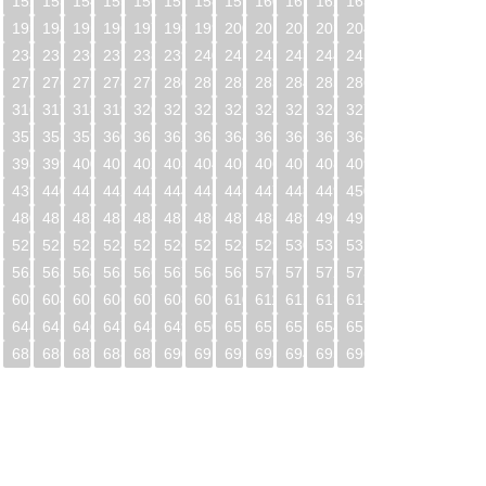
1
152
153
154
155
156
157
158
159
160
161
162
163
2
193
194
195
196
197
198
199
200
201
202
203
204
3
234
235
236
237
238
239
240
241
242
243
244
245
4
275
276
277
278
279
280
281
282
283
284
285
286
5
316
317
318
319
320
321
322
323
324
325
326
327
6
357
358
359
360
361
362
363
364
365
366
367
368
7
398
399
400
401
402
403
404
405
406
407
408
409
8
439
440
441
442
443
444
445
446
447
448
449
450
9
480
481
482
483
484
485
486
487
488
489
490
491
0
521
522
523
524
525
526
527
528
529
530
531
532
1
562
563
564
565
566
567
568
569
570
571
572
573
2
603
604
605
606
607
608
609
610
611
612
613
614
3
644
645
646
647
648
649
650
651
652
653
654
655
4
685
686
687
688
689
690
691
692
693
694
695
696