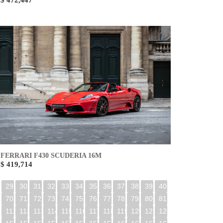
$ 472,447
FERRARI F430 SCUDERIA 16M
$ 419,714
29
30
31
32
33
34
35
36
37
38
39
40
70
71
72
73
74
75
76
77
78
79
80
81
0
111
112
113
114
115
116
117
118
119
120
121
122