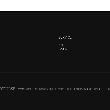
SERVICE
SELL
LOGIN
YPULSE
- COPYRIGHT © LUXURYPULSE.COM - THE LUXURY MARKETPLACE - L