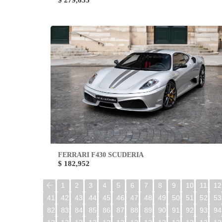
$ 279,635
FERRARI F430 SCUDERIA
$ 182,952
1
2
3
4
5
6
7
8
9
10
11
12
41
42
43
44
45
46
47
48
49
50
51
52
53
82
83
84
85
86
87
88
89
90
91
92
93
94