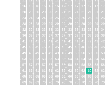
123
124
125
126
127
128
129
130
131
132
133
134
13
164
165
166
167
168
169
170
171
172
173
174
175
17
205
206
207
208
209
210
211
212
213
214
215
216
21
246
247
248
249
250
251
252
253
254
255
256
257
25
287
288
289
290
291
292
293
294
295
296
297
298
29
328
329
330
331
332
333
334
335
336
337
338
339
34
369
370
371
372
373
374
375
376
377
378
379
380
38
410
411
412
413
414
415
416
417
418
419
420
421
42
451
452
453
454
455
456
457
458
459
460
461
462
46
492
493
494
495
496
497
498
499
500
501
502
503
50
533
534
535
536
537
538
539
540
541
542
543
544
54
574
575
576
577
578
579
580
581
582
583
584
585
58
615
616
617
618
619
620
621
622
623
624
625
626
62
656
657
658
659
660
661
662
663
664
665
666
667
66
697
698
699
700
701
702
703
704
705
706
707
708
70