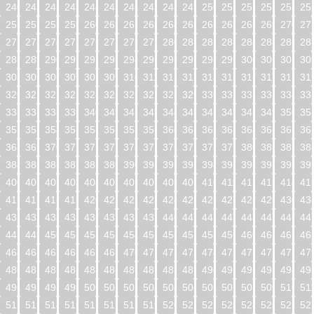
240
241
242
243
244
245
246
247
248
249
250
251
252
253
254
25
256
257
258
259
260
261
262
263
264
265
266
267
268
269
270
27
272
273
274
275
276
277
278
279
280
281
282
283
284
285
286
28
288
289
290
291
292
293
294
295
296
297
298
299
300
301
302
30
304
305
306
307
308
309
310
311
312
313
314
315
316
317
318
31
320
321
322
323
324
325
326
327
328
329
330
331
332
333
334
33
336
337
338
339
340
341
342
343
344
345
346
347
348
349
350
35
352
353
354
355
356
357
358
359
360
361
362
363
364
365
366
36
368
369
370
371
372
373
374
375
376
377
378
379
380
381
382
38
384
385
386
387
388
389
390
391
392
393
394
395
396
397
398
39
400
401
402
403
404
405
406
407
408
409
410
411
412
413
414
41
416
417
418
419
420
421
422
423
424
425
426
427
428
429
430
43
432
433
434
435
436
437
438
439
440
441
442
443
444
445
446
44
448
449
450
451
452
453
454
455
456
457
458
459
460
461
462
46
464
465
466
467
468
469
470
471
472
473
474
475
476
477
478
47
480
481
482
483
484
485
486
487
488
489
490
491
492
493
494
49
496
497
498
499
500
501
502
503
504
505
506
507
508
509
510
51
512
513
514
515
516
517
518
519
520
521
522
523
524
525
526
52