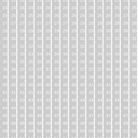
224
225
226
227
228
229
230
231
232
233
234
235
236
237
238
23
240
241
242
243
244
245
246
247
248
249
250
251
252
253
254
25
256
257
258
259
260
261
262
263
264
265
266
267
268
269
270
27
272
273
274
275
276
277
278
279
280
281
282
283
284
285
286
28
288
289
290
291
292
293
294
295
296
297
298
299
300
301
302
30
304
305
306
307
308
309
310
311
312
313
314
315
316
317
318
31
320
321
322
323
324
325
326
327
328
329
330
331
332
333
334
33
336
337
338
339
340
341
342
343
344
345
346
347
348
349
350
35
352
353
354
355
356
357
358
359
360
361
362
363
364
365
366
36
368
369
370
371
372
373
374
375
376
377
378
379
380
381
382
38
384
385
386
387
388
389
390
391
392
393
394
395
396
397
398
39
400
401
402
403
404
405
406
407
408
409
410
411
412
413
414
41
416
417
418
419
420
421
422
423
424
425
426
427
428
429
430
43
432
433
434
435
436
437
438
439
440
441
442
443
444
445
446
44
448
449
450
451
452
453
454
455
456
457
458
459
460
461
462
46
464
465
466
467
468
469
470
471
472
473
474
475
476
477
478
47
480
481
482
483
484
485
486
487
488
489
490
491
492
493
494
49
496
497
498
499
500
501
502
503
504
505
506
507
508
509
510
51