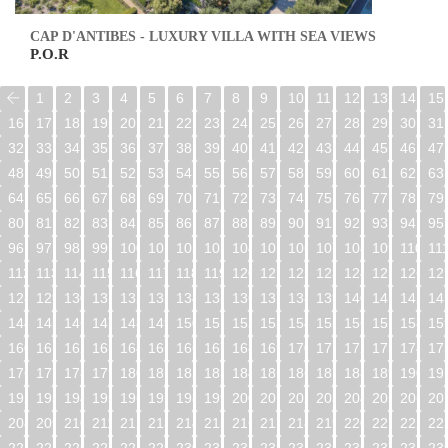
CAP D'ANTIBES - LUXURY VILLA WITH SEA VIEWS
P.O.R
1
2
3
4
5
6
7
8
9
10
11
12
13
14
15
16
17
18
19
20
21
22
23
24
25
26
27
28
29
30
31
32
33
34
35
36
37
38
39
40
41
42
43
44
45
46
47
48
49
50
51
52
53
54
55
56
57
58
59
60
61
62
63
64
65
66
67
68
69
70
71
72
73
74
75
76
77
78
79
80
81
82
83
84
85
86
87
88
89
90
91
92
93
94
95
96
97
98
99
100
101
102
103
104
105
106
107
108
109
110
11
112
113
114
115
116
117
118
119
120
121
122
123
124
125
126
12
128
129
130
131
132
133
134
135
136
137
138
139
140
141
142
14
144
145
146
147
148
149
150
151
152
153
154
155
156
157
158
15
160
161
162
163
164
165
166
167
168
169
170
171
172
173
174
17
176
177
178
179
180
181
182
183
184
185
186
187
188
189
190
19
192
193
194
195
196
197
198
199
200
201
202
203
204
205
206
20
208
209
210
211
212
213
214
215
216
217
218
219
220
221
222
22