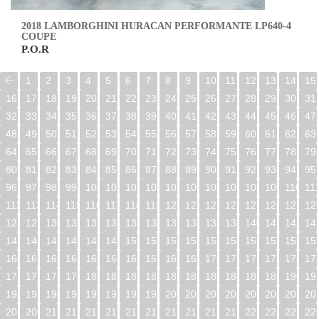
2018 LAMBORGHINI HURACAN PERFORMANTE LP640-4
COUPE
P.O.R
1
2
3
4
5
6
7
8
9
10
11
12
13
14
15
16
17
18
19
20
21
22
23
24
25
26
27
28
29
30
31
32
33
34
35
36
37
38
39
40
41
42
43
44
45
46
47
48
49
50
51
52
53
54
55
56
57
58
59
60
61
62
63
64
65
66
67
68
69
70
71
72
73
74
75
76
77
78
79
80
81
82
83
84
85
86
87
88
89
90
91
92
93
94
95
96
97
98
99
100
101
102
103
104
105
106
107
108
109
110
11
112
113
114
115
116
117
118
119
120
121
122
123
124
125
126
12
128
129
130
131
132
133
134
135
136
137
138
139
140
141
142
14
144
145
146
147
148
149
150
151
152
153
154
155
156
157
158
15
160
161
162
163
164
165
166
167
168
169
170
171
172
173
174
17
176
177
178
179
180
181
182
183
184
185
186
187
188
189
190
19
192
193
194
195
196
197
198
199
200
201
202
203
204
205
206
20
208
209
210
211
212
213
214
215
216
217
218
219
220
221
222
22