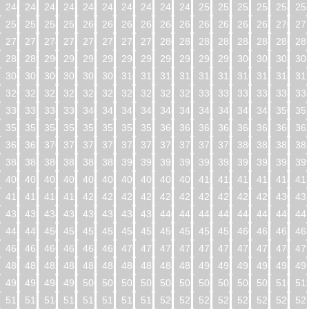
240
241
242
243
244
245
246
247
248
249
250
251
252
253
254
25
256
257
258
259
260
261
262
263
264
265
266
267
268
269
270
27
272
273
274
275
276
277
278
279
280
281
282
283
284
285
286
28
288
289
290
291
292
293
294
295
296
297
298
299
300
301
302
30
304
305
306
307
308
309
310
311
312
313
314
315
316
317
318
31
320
321
322
323
324
325
326
327
328
329
330
331
332
333
334
33
336
337
338
339
340
341
342
343
344
345
346
347
348
349
350
35
352
353
354
355
356
357
358
359
360
361
362
363
364
365
366
36
368
369
370
371
372
373
374
375
376
377
378
379
380
381
382
38
384
385
386
387
388
389
390
391
392
393
394
395
396
397
398
39
400
401
402
403
404
405
406
407
408
409
410
411
412
413
414
41
416
417
418
419
420
421
422
423
424
425
426
427
428
429
430
43
432
433
434
435
436
437
438
439
440
441
442
443
444
445
446
44
448
449
450
451
452
453
454
455
456
457
458
459
460
461
462
46
464
465
466
467
468
469
470
471
472
473
474
475
476
477
478
47
480
481
482
483
484
485
486
487
488
489
490
491
492
493
494
49
496
497
498
499
500
501
502
503
504
505
506
507
508
509
510
51
512
513
514
515
516
517
518
519
520
521
522
523
524
525
526
52