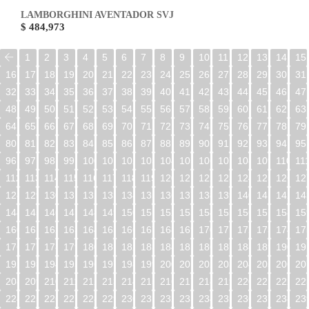
LAMBORGHINI AVENTADOR SVJ
$ 484,973
1
2
3
4
5
6
7
8
9
10
11
12
13
14
15
16
17
18
19
20
21
22
23
24
25
26
27
28
29
30
31
32
33
34
35
36
37
38
39
40
41
42
43
44
45
46
47
48
49
50
51
52
53
54
55
56
57
58
59
60
61
62
63
64
65
66
67
68
69
70
71
72
73
74
75
76
77
78
79
80
81
82
83
84
85
86
87
88
89
90
91
92
93
94
95
96
97
98
99
100
101
102
103
104
105
106
107
108
109
110
11
112
113
114
115
116
117
118
119
120
121
122
123
124
125
126
12
128
129
130
131
132
133
134
135
136
137
138
139
140
141
142
14
144
145
146
147
148
149
150
151
152
153
154
155
156
157
158
15
160
161
162
163
164
165
166
167
168
169
170
171
172
173
174
17
176
177
178
179
180
181
182
183
184
185
186
187
188
189
190
19
192
193
194
195
196
197
198
199
200
201
202
203
204
205
206
20
208
209
210
211
212
213
214
215
216
217
218
219
220
221
222
22
224
225
226
227
228
229
230
231
232
233
234
235
236
237
238
23