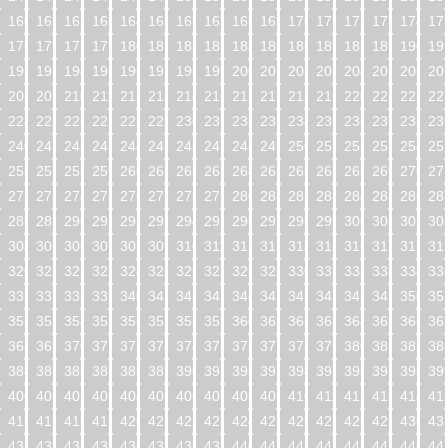
160
161
162
163
164
165
166
167
168
169
170
171
172
173
174
17
176
177
178
179
180
181
182
183
184
185
186
187
188
189
190
19
192
193
194
195
196
197
198
199
200
201
202
203
204
205
206
20
208
209
210
211
212
213
214
215
216
217
218
219
220
221
222
22
224
225
226
227
228
229
230
231
232
233
234
235
236
237
238
23
240
241
242
243
244
245
246
247
248
249
250
251
252
253
254
25
256
257
258
259
260
261
262
263
264
265
266
267
268
269
270
27
272
273
274
275
276
277
278
279
280
281
282
283
284
285
286
28
288
289
290
291
292
293
294
295
296
297
298
299
300
301
302
30
304
305
306
307
308
309
310
311
312
313
314
315
316
317
318
31
320
321
322
323
324
325
326
327
328
329
330
331
332
333
334
33
336
337
338
339
340
341
342
343
344
345
346
347
348
349
350
35
352
353
354
355
356
357
358
359
360
361
362
363
364
365
366
36
368
369
370
371
372
373
374
375
376
377
378
379
380
381
382
38
384
385
386
387
388
389
390
391
392
393
394
395
396
397
398
39
400
401
402
403
404
405
406
407
408
409
410
411
412
413
414
41
416
417
418
419
420
421
422
423
424
425
426
427
428
429
430
43
432
433
434
435
436
437
438
439
440
441
442
443
444
445
446
44