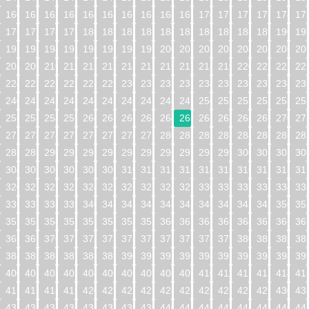
160
161
162
163
164
165
166
167
168
169
170
171
172
173
174
17
176
177
178
179
180
181
182
183
184
185
186
187
188
189
190
19
192
193
194
195
196
197
198
199
200
201
202
203
204
205
206
20
208
209
210
211
212
213
214
215
216
217
218
219
220
221
222
22
224
225
226
227
228
229
230
231
232
233
234
235
236
237
238
23
240
241
242
243
244
245
246
247
248
249
250
251
252
253
254
25
256
257
258
259
260
261
262
263
264
265
266
267
268
269
270
27
272
273
274
275
276
277
278
279
280
281
282
283
284
285
286
28
288
289
290
291
292
293
294
295
296
297
298
299
300
301
302
30
304
305
306
307
308
309
310
311
312
313
314
315
316
317
318
31
320
321
322
323
324
325
326
327
328
329
330
331
332
333
334
33
336
337
338
339
340
341
342
343
344
345
346
347
348
349
350
35
352
353
354
355
356
357
358
359
360
361
362
363
364
365
366
36
368
369
370
371
372
373
374
375
376
377
378
379
380
381
382
38
384
385
386
387
388
389
390
391
392
393
394
395
396
397
398
39
400
401
402
403
404
405
406
407
408
409
410
411
412
413
414
41
416
417
418
419
420
421
422
423
424
425
426
427
428
429
430
43
432
433
434
435
436
437
438
439
440
441
442
443
444
445
446
44