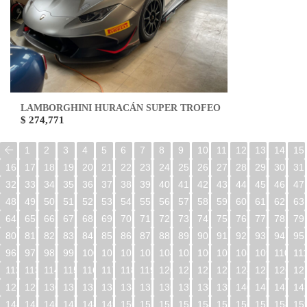
LAMBORGHINI HURACÁN SUPER TROFEO
$ 274,771
1
2
3
4
5
6
7
8
9
10
11
12
13
14
15
16
17
18
19
20
21
22
23
24
25
26
27
28
29
30
31
32
33
34
35
36
37
38
39
40
41
42
43
44
45
46
47
48
49
50
51
52
53
54
55
56
57
58
59
60
61
62
63
64
65
66
67
68
69
70
71
72
73
74
75
76
77
78
79
80
81
82
83
84
85
86
87
88
89
90
91
92
93
94
95
96
97
98
99
100
101
102
103
104
105
106
107
108
109
110
11
112
113
114
115
116
117
118
119
120
121
122
123
124
125
126
12
128
129
130
131
132
133
134
135
136
137
138
139
140
141
142
14
144
145
146
147
148
149
150
151
152
153
154
155
156
157
158
15