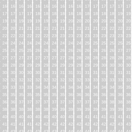
160
161
162
163
164
165
166
167
168
169
170
171
172
173
174
17
176
177
178
179
180
181
182
183
184
185
186
187
188
189
190
19
192
193
194
195
196
197
198
199
200
201
202
203
204
205
206
20
208
209
210
211
212
213
214
215
216
217
218
219
220
221
222
22
224
225
226
227
228
229
230
231
232
233
234
235
236
237
238
23
240
241
242
243
244
245
246
247
248
249
250
251
252
253
254
25
256
257
258
259
260
261
262
263
264
265
266
267
268
269
270
27
272
273
274
275
276
277
278
279
280
281
282
283
284
285
286
28
288
289
290
291
292
293
294
295
296
297
298
299
300
301
302
30
304
305
306
307
308
309
310
311
312
313
314
315
316
317
318
31
320
321
322
323
324
325
326
327
328
329
330
331
332
333
334
33
336
337
338
339
340
341
342
343
344
345
346
347
348
349
350
35
352
353
354
355
356
357
358
359
360
361
362
363
364
365
366
36
368
369
370
371
372
373
374
375
376
377
378
379
380
381
382
38
384
385
386
387
388
389
390
391
392
393
394
395
396
397
398
39
400
401
402
403
404
405
406
407
408
409
410
411
412
413
414
41
416
417
418
419
420
421
422
423
424
425
426
427
428
429
430
43
432
433
434
435
436
437
438
439
440
441
442
443
444
445
446
44