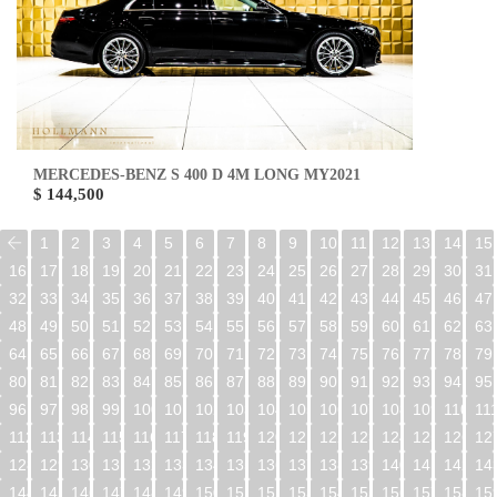
MERCEDES-BENZ S 400 D 4M LONG MY2021
$ 144,500
1
2
3
4
5
6
7
8
9
10
11
12
13
14
15
16
17
18
19
20
21
22
23
24
25
26
27
28
29
30
31
32
33
34
35
36
37
38
39
40
41
42
43
44
45
46
47
48
49
50
51
52
53
54
55
56
57
58
59
60
61
62
63
64
65
66
67
68
69
70
71
72
73
74
75
76
77
78
79
80
81
82
83
84
85
86
87
88
89
90
91
92
93
94
95
96
97
98
99
100
101
102
103
104
105
106
107
108
109
110
11
112
113
114
115
116
117
118
119
120
121
122
123
124
125
126
12
128
129
130
131
132
133
134
135
136
137
138
139
140
141
142
14
144
145
146
147
148
149
150
151
152
153
154
155
156
157
158
15