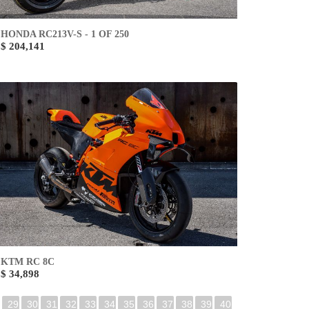
HONDA RC213V-S - 1 OF 250
$ 204,141
KTM RC 8C
$ 34,898
29
30
31
32
33
34
35
36
37
38
39
40