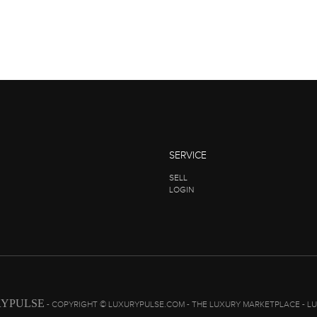
SERVICE
SELL
LOGIN
YPULSE
- COPYRIGHT © LUXURYPULSE.COM - THE LUXURY MARKETPLACE - L