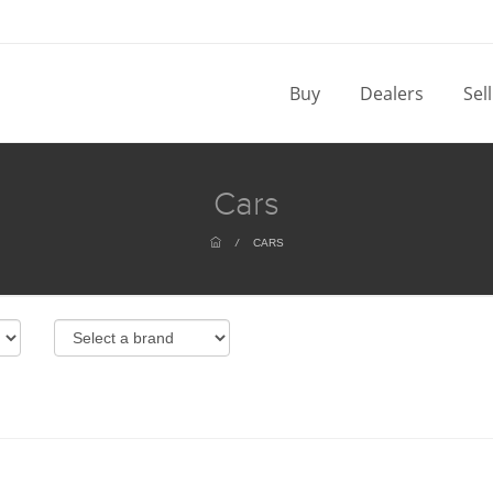
Buy
Dealers
Sel
Cars
/
CARS