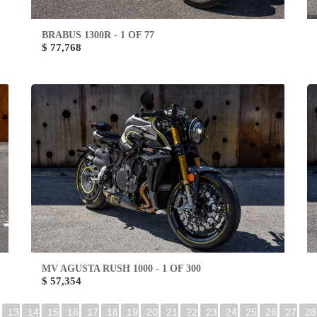
BRABUS 1300R - 1 OF 77
$ 77,768
MV AGUSTA RUSH 1000 - 1 OF 300
$ 57,354
13
14
15
16
17
18
19
20
21
22
23
24
25
26
27
28