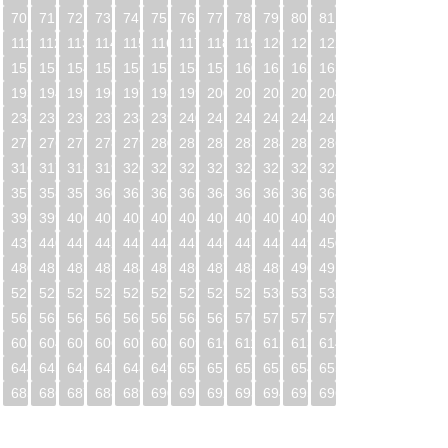
70
71
72
73
74
75
76
77
78
79
80
81
0
111
112
113
114
115
116
117
118
119
120
121
122
1
152
153
154
155
156
157
158
159
160
161
162
163
2
193
194
195
196
197
198
199
200
201
202
203
204
3
234
235
236
237
238
239
240
241
242
243
244
245
4
275
276
277
278
279
280
281
282
283
284
285
286
5
316
317
318
319
320
321
322
323
324
325
326
327
6
357
358
359
360
361
362
363
364
365
366
367
368
7
398
399
400
401
402
403
404
405
406
407
408
409
8
439
440
441
442
443
444
445
446
447
448
449
450
9
480
481
482
483
484
485
486
487
488
489
490
491
0
521
522
523
524
525
526
527
528
529
530
531
532
1
562
563
564
565
566
567
568
569
570
571
572
573
2
603
604
605
606
607
608
609
610
611
612
613
614
3
644
645
646
647
648
649
650
651
652
653
654
655
4
685
686
687
688
689
690
691
692
693
694
695
696