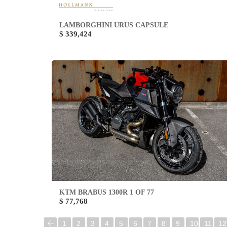
LAMBORGHINI URUS CAPSULE
$ 339,424
KTM BRABUS 1300R 1 OF 77
$ 77,768
1
2
3
4
5
6
7
8
9
10
11
12