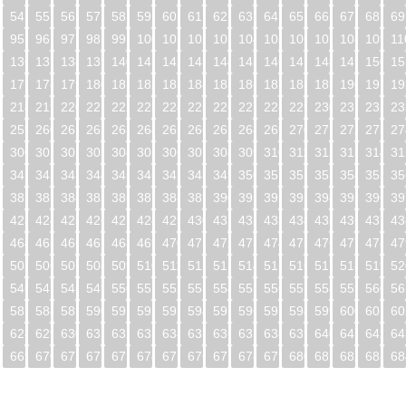
54
55
56
57
58
59
60
61
62
63
64
65
66
67
68
69
95
96
97
98
99
100
101
102
103
104
105
106
107
108
109
11
5
136
137
138
139
140
141
142
143
144
145
146
147
148
149
150
15
6
177
178
179
180
181
182
183
184
185
186
187
188
189
190
191
19
7
218
219
220
221
222
223
224
225
226
227
228
229
230
231
232
23
8
259
260
261
262
263
264
265
266
267
268
269
270
271
272
273
27
9
300
301
302
303
304
305
306
307
308
309
310
311
312
313
314
31
0
341
342
343
344
345
346
347
348
349
350
351
352
353
354
355
35
1
382
383
384
385
386
387
388
389
390
391
392
393
394
395
396
39
2
423
424
425
426
427
428
429
430
431
432
433
434
435
436
437
43
3
464
465
466
467
468
469
470
471
472
473
474
475
476
477
478
47
4
505
506
507
508
509
510
511
512
513
514
515
516
517
518
519
52
5
546
547
548
549
550
551
552
553
554
555
556
557
558
559
560
56
6
587
588
589
590
591
592
593
594
595
596
597
598
599
600
601
60
7
628
629
630
631
632
633
634
635
636
637
638
639
640
641
642
64
8
669
670
671
672
673
674
675
676
677
678
679
680
681
682
683
68