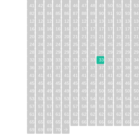
41
42
43
44
45
46
47
48
49
50
51
52
53
82
83
84
85
86
87
88
89
90
91
92
93
94
123
124
125
126
127
128
129
130
131
132
133
134
13
164
165
166
167
168
169
170
171
172
173
174
175
17
205
206
207
208
209
210
211
212
213
214
215
216
21
246
247
248
249
250
251
252
253
254
255
256
257
25
287
288
289
290
291
292
293
294
295
296
297
298
29
328
329
330
331
332
333
334
335
336
337
338
339
34
369
370
371
372
373
374
375
376
377
378
379
380
38
410
411
412
413
414
415
416
417
418
419
420
421
42
451
452
453
454
455
456
457
458
459
460
461
462
46
492
493
494
495
496
497
498
499
500
501
502
503
50
533
534
535
536
537
538
539
540
541
542
543
544
54
574
575
576
577
578
579
580
581
582
583
584
585
58
615
616
617
618
619
620
621
622
623
624
625
626
62
656
657
658
659
660
661
662
663
664
665
666
667
66
697
698
699
700