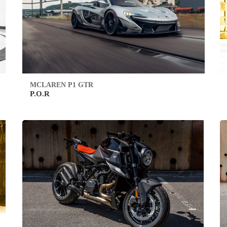
MCLAREN P1 GTR
P.O.R