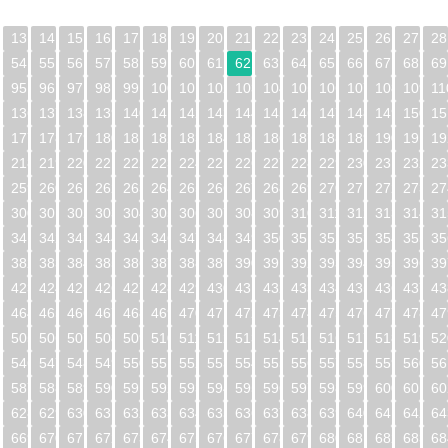
13
14
15
16
17
18
19
20
21
22
23
24
25
26
27
28
54
55
56
57
58
59
60
61
62
63
64
65
66
67
68
69
95
96
97
98
99
100
101
102
103
104
105
106
107
108
109
11
5
136
137
138
139
140
141
142
143
144
145
146
147
148
149
150
15
6
177
178
179
180
181
182
183
184
185
186
187
188
189
190
191
19
7
218
219
220
221
222
223
224
225
226
227
228
229
230
231
232
23
8
259
260
261
262
263
264
265
266
267
268
269
270
271
272
273
27
9
300
301
302
303
304
305
306
307
308
309
310
311
312
313
314
31
0
341
342
343
344
345
346
347
348
349
350
351
352
353
354
355
35
1
382
383
384
385
386
387
388
389
390
391
392
393
394
395
396
39
2
423
424
425
426
427
428
429
430
431
432
433
434
435
436
437
43
3
464
465
466
467
468
469
470
471
472
473
474
475
476
477
478
47
4
505
506
507
508
509
510
511
512
513
514
515
516
517
518
519
52
5
546
547
548
549
550
551
552
553
554
555
556
557
558
559
560
56
6
587
588
589
590
591
592
593
594
595
596
597
598
599
600
601
60
7
628
629
630
631
632
633
634
635
636
637
638
639
640
641
642
64
8
669
670
671
672
673
674
675
676
677
678
679
680
681
682
683
68