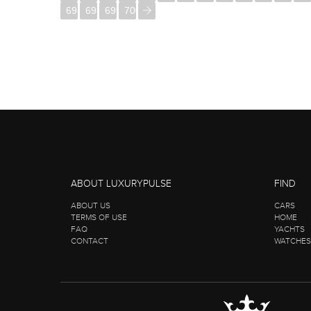
697
698
699
700
ABOUT LUXURYPULSE
FIND
ABOUT US
CARS
TERMS OF USE
HOME
FAQ
YACHTS
CONTACT
WATCHES