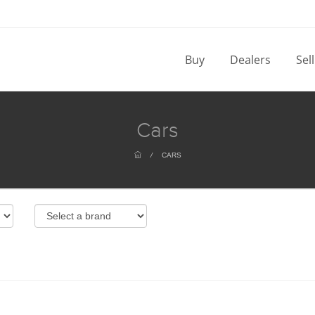
Buy
Dealers
Sel
Cars
/
CARS