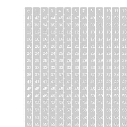
1
2
3
4
5
6
7
8
9
10
11
12
41
42
43
44
45
46
47
48
49
50
51
52
53
82
83
84
85
86
87
88
89
90
91
92
93
94
123
124
125
126
127
128
129
130
131
132
133
134
13
164
165
166
167
168
169
170
171
172
173
174
175
17
205
206
207
208
209
210
211
212
213
214
215
216
21
246
247
248
249
250
251
252
253
254
255
256
257
25
287
288
289
290
291
292
293
294
295
296
297
298
29
328
329
330
331
332
333
334
335
336
337
338
339
34
369
370
371
372
373
374
375
376
377
378
379
380
38
410
411
412
413
414
415
416
417
418
419
420
421
42
451
452
453
454
455
456
457
458
459
460
461
462
46
492
493
494
495
496
497
498
499
500
501
502
503
50
533
534
535
536
537
538
539
540
541
542
543
544
54
574
575
576
577
578
579
580
581
582
583
584
585
58
615
616
617
618
619
620
621
622
623
624
625
626
62
656
657
658
659
660
661
662
663
664
665
666
667
66