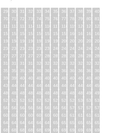
29
30
31
32
33
34
35
36
37
38
39
40
70
71
72
73
74
75
76
77
78
79
80
81
0
111
112
113
114
115
116
117
118
119
120
121
122
1
152
153
154
155
156
157
158
159
160
161
162
163
2
193
194
195
196
197
198
199
200
201
202
203
204
3
234
235
236
237
238
239
240
241
242
243
244
245
4
275
276
277
278
279
280
281
282
283
284
285
286
5
316
317
318
319
320
321
322
323
324
325
326
327
6
357
358
359
360
361
362
363
364
365
366
367
368
7
398
399
400
401
402
403
404
405
406
407
408
409
8
439
440
441
442
443
444
445
446
447
448
449
450
9
480
481
482
483
484
485
486
487
488
489
490
491
0
521
522
523
524
525
526
527
528
529
530
531
532
1
562
563
564
565
566
567
568
569
570
571
572
573
2
603
604
605
606
607
608
609
610
611
612
613
614
3
644
645
646
647
648
649
650
651
652
653
654
655
4
685
686
687
688
689
690
691
692
693
694
695
696