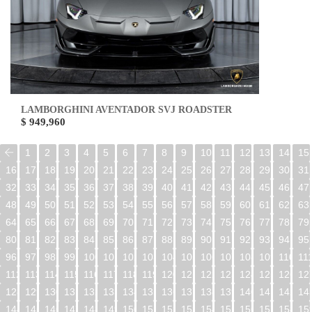
LAMBORGHINI AVENTADOR SVJ ROADSTER
$ 949,960
1
2
3
4
5
6
7
8
9
10
11
12
13
14
15
16
17
18
19
20
21
22
23
24
25
26
27
28
29
30
31
32
33
34
35
36
37
38
39
40
41
42
43
44
45
46
47
48
49
50
51
52
53
54
55
56
57
58
59
60
61
62
63
64
65
66
67
68
69
70
71
72
73
74
75
76
77
78
79
80
81
82
83
84
85
86
87
88
89
90
91
92
93
94
95
96
97
98
99
100
101
102
103
104
105
106
107
108
109
110
11
112
113
114
115
116
117
118
119
120
121
122
123
124
125
126
12
128
129
130
131
132
133
134
135
136
137
138
139
140
141
142
14
144
145
146
147
148
149
150
151
152
153
154
155
156
157
158
15