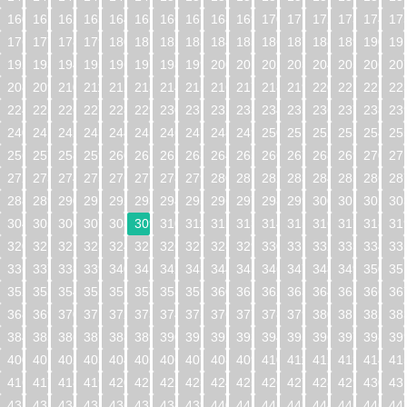
160
161
162
163
164
165
166
167
168
169
170
171
172
173
174
17
176
177
178
179
180
181
182
183
184
185
186
187
188
189
190
19
192
193
194
195
196
197
198
199
200
201
202
203
204
205
206
20
208
209
210
211
212
213
214
215
216
217
218
219
220
221
222
22
224
225
226
227
228
229
230
231
232
233
234
235
236
237
238
23
240
241
242
243
244
245
246
247
248
249
250
251
252
253
254
25
256
257
258
259
260
261
262
263
264
265
266
267
268
269
270
27
272
273
274
275
276
277
278
279
280
281
282
283
284
285
286
28
288
289
290
291
292
293
294
295
296
297
298
299
300
301
302
30
304
305
306
307
308
309
310
311
312
313
314
315
316
317
318
31
320
321
322
323
324
325
326
327
328
329
330
331
332
333
334
33
336
337
338
339
340
341
342
343
344
345
346
347
348
349
350
35
352
353
354
355
356
357
358
359
360
361
362
363
364
365
366
36
368
369
370
371
372
373
374
375
376
377
378
379
380
381
382
38
384
385
386
387
388
389
390
391
392
393
394
395
396
397
398
39
400
401
402
403
404
405
406
407
408
409
410
411
412
413
414
41
416
417
418
419
420
421
422
423
424
425
426
427
428
429
430
43
432
433
434
435
436
437
438
439
440
441
442
443
444
445
446
44