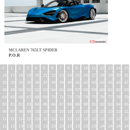
MCLAREN 765LT SPIDER
P.O.R
1
2
3
4
5
6
7
8
9
10
11
12
13
14
15
16
17
18
19
20
21
22
23
24
25
26
27
28
29
30
31
32
33
34
35
36
37
38
39
40
41
42
43
44
45
46
47
48
49
50
51
52
53
54
55
56
57
58
59
60
61
62
63
64
65
66
67
68
69
70
71
72
73
74
75
76
77
78
79
80
81
82
83
84
85
86
87
88
89
90
91
92
93
94
95
96
97
98
99
100
101
102
103
104
105
106
107
108
109
110
11
112
113
114
115
116
117
118
119
120
121
122
123
124
125
126
12
128
129
130
131
132
133
134
135
136
137
138
139
140
141
142
14