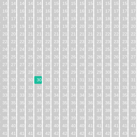
144
145
146
147
148
149
150
151
152
153
154
155
156
157
158
15
160
161
162
163
164
165
166
167
168
169
170
171
172
173
174
17
176
177
178
179
180
181
182
183
184
185
186
187
188
189
190
19
192
193
194
195
196
197
198
199
200
201
202
203
204
205
206
20
208
209
210
211
212
213
214
215
216
217
218
219
220
221
222
22
224
225
226
227
228
229
230
231
232
233
234
235
236
237
238
23
240
241
242
243
244
245
246
247
248
249
250
251
252
253
254
25
256
257
258
259
260
261
262
263
264
265
266
267
268
269
270
27
272
273
274
275
276
277
278
279
280
281
282
283
284
285
286
28
288
289
290
291
292
293
294
295
296
297
298
299
300
301
302
30
304
305
306
307
308
309
310
311
312
313
314
315
316
317
318
31
320
321
322
323
324
325
326
327
328
329
330
331
332
333
334
33
336
337
338
339
340
341
342
343
344
345
346
347
348
349
350
35
352
353
354
355
356
357
358
359
360
361
362
363
364
365
366
36
368
369
370
371
372
373
374
375
376
377
378
379
380
381
382
38
384
385
386
387
388
389
390
391
392
393
394
395
396
397
398
39
400
401
402
403
404
405
406
407
408
409
410
411
412
413
414
41
416
417
418
419
420
421
422
423
424
425
426
427
428
429
430
43