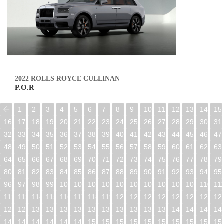
2022 ROLLS ROYCE CULLINAN
P.O.R
1
2
3
4
5
6
7
8
9
10
11
12
13
14
15
16
17
18
19
20
21
22
23
24
25
26
27
28
29
30
31
32
33
34
35
36
37
38
39
40
41
42
43
44
45
46
47
48
49
50
51
52
53
54
55
56
57
58
59
60
61
62
63
64
65
66
67
68
69
70
71
72
73
74
75
76
77
78
79
80
81
82
83
84
85
86
87
88
89
90
91
92
93
94
95
96
97
98
99
100
101
102
103
104
105
106
107
108
109
110
11
112
113
114
115
116
117
118
119
120
121
122
123
124
125
126
12
128
129
130
131
132
133
134
135
136
137
138
139
140
141
142
14
144
145
146
147
148
149
150
151
152
153
154
155
156
157
158
15