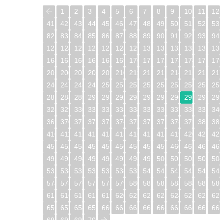
1
2
3
4
5
6
7
8
9
10
11
12
41
42
43
44
45
46
47
48
49
50
51
52
53
82
83
84
85
86
87
88
89
90
91
92
93
94
123
124
125
126
127
128
129
130
131
132
133
134
13
164
165
166
167
168
169
170
171
172
173
174
175
17
205
206
207
208
209
210
211
212
213
214
215
216
21
246
247
248
249
250
251
252
253
254
255
256
257
25
287
288
289
290
291
292
293
294
295
296
297
298
29
328
329
330
331
332
333
334
335
336
337
338
339
34
369
370
371
372
373
374
375
376
377
378
379
380
38
410
411
412
413
414
415
416
417
418
419
420
421
42
451
452
453
454
455
456
457
458
459
460
461
462
46
492
493
494
495
496
497
498
499
500
501
502
503
50
533
534
535
536
537
538
539
540
541
542
543
544
54
574
575
576
577
578
579
580
581
582
583
584
585
58
615
616
617
618
619
620
621
622
623
624
625
626
62
656
657
658
659
660
661
662
663
664
665
666
667
66