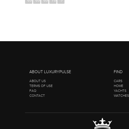
697
698
699
700
ABOUT LUXURYPULSE
FIND
ABOUT US
CARS
TERMS OF USE
HOME
FAQ
YACHTS
CONTACT
WATCHES