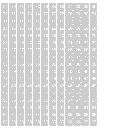
29
30
31
32
33
34
35
36
37
38
39
40
70
71
72
73
74
75
76
77
78
79
80
81
0
111
112
113
114
115
116
117
118
119
120
121
122
1
152
153
154
155
156
157
158
159
160
161
162
163
2
193
194
195
196
197
198
199
200
201
202
203
204
3
234
235
236
237
238
239
240
241
242
243
244
245
4
275
276
277
278
279
280
281
282
283
284
285
286
5
316
317
318
319
320
321
322
323
324
325
326
327
6
357
358
359
360
361
362
363
364
365
366
367
368
7
398
399
400
401
402
403
404
405
406
407
408
409
8
439
440
441
442
443
444
445
446
447
448
449
450
9
480
481
482
483
484
485
486
487
488
489
490
491
0
521
522
523
524
525
526
527
528
529
530
531
532
1
562
563
564
565
566
567
568
569
570
571
572
573
2
603
604
605
606
607
608
609
610
611
612
613
614
3
644
645
646
647
648
649
650
651
652
653
654
655
4
685
686
687
688
689
690
691
692
693
694
695
696