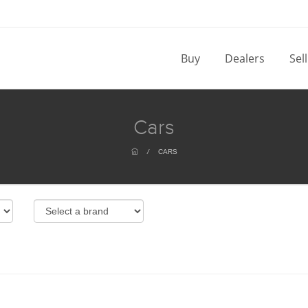
Buy
Dealers
Sel
Cars
/
CARS