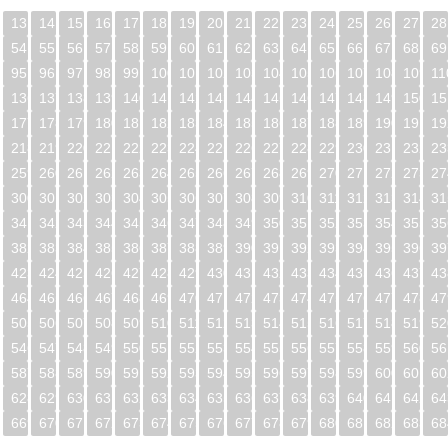
13
14
15
16
17
18
19
20
21
22
23
24
25
26
27
28
54
55
56
57
58
59
60
61
62
63
64
65
66
67
68
69
95
96
97
98
99
100
101
102
103
104
105
106
107
108
109
11
5
136
137
138
139
140
141
142
143
144
145
146
147
148
149
150
15
6
177
178
179
180
181
182
183
184
185
186
187
188
189
190
191
19
7
218
219
220
221
222
223
224
225
226
227
228
229
230
231
232
23
8
259
260
261
262
263
264
265
266
267
268
269
270
271
272
273
27
9
300
301
302
303
304
305
306
307
308
309
310
311
312
313
314
31
0
341
342
343
344
345
346
347
348
349
350
351
352
353
354
355
35
1
382
383
384
385
386
387
388
389
390
391
392
393
394
395
396
39
2
423
424
425
426
427
428
429
430
431
432
433
434
435
436
437
43
3
464
465
466
467
468
469
470
471
472
473
474
475
476
477
478
47
4
505
506
507
508
509
510
511
512
513
514
515
516
517
518
519
52
5
546
547
548
549
550
551
552
553
554
555
556
557
558
559
560
56
6
587
588
589
590
591
592
593
594
595
596
597
598
599
600
601
60
7
628
629
630
631
632
633
634
635
636
637
638
639
640
641
642
64
8
669
670
671
672
673
674
675
676
677
678
679
680
681
682
683
68