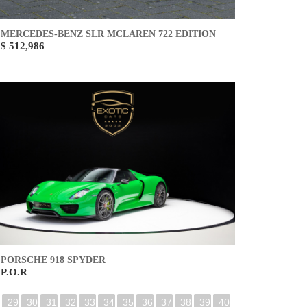
MERCEDES-BENZ SLR MCLAREN 722 EDITION
$ 512,986
PORSCHE 918 SPYDER
P.O.R
29
30
31
32
33
34
35
36
37
38
39
40