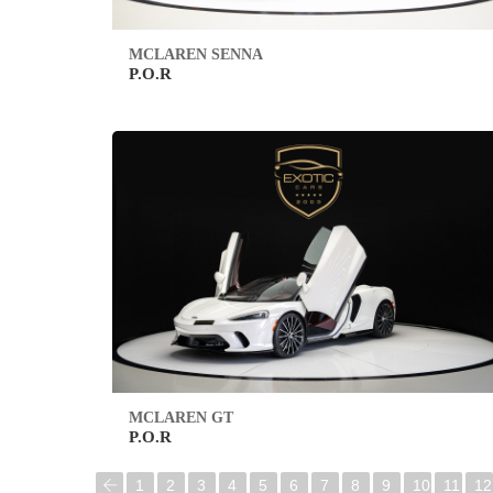
MCLAREN SENNA
P.O.R
MCLAREN GT
P.O.R
1
2
3
4
5
6
7
8
9
10
11
12