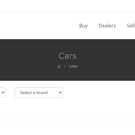
Buy
Dealers
Sel
Cars
/
CARS