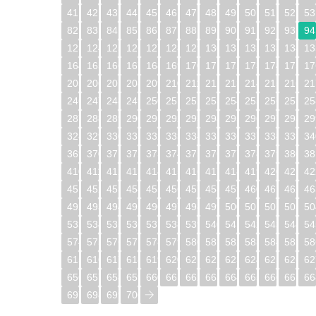
41
42
43
44
45
46
47
48
49
50
51
52
53
82
83
84
85
86
87
88
89
90
91
92
93
94
123
124
125
126
127
128
129
130
131
132
133
134
13
164
165
166
167
168
169
170
171
172
173
174
175
17
205
206
207
208
209
210
211
212
213
214
215
216
21
246
247
248
249
250
251
252
253
254
255
256
257
25
287
288
289
290
291
292
293
294
295
296
297
298
29
328
329
330
331
332
333
334
335
336
337
338
339
34
369
370
371
372
373
374
375
376
377
378
379
380
38
410
411
412
413
414
415
416
417
418
419
420
421
42
451
452
453
454
455
456
457
458
459
460
461
462
46
492
493
494
495
496
497
498
499
500
501
502
503
50
533
534
535
536
537
538
539
540
541
542
543
544
54
574
575
576
577
578
579
580
581
582
583
584
585
58
615
616
617
618
619
620
621
622
623
624
625
626
62
656
657
658
659
660
661
662
663
664
665
666
667
66
697
698
699
700