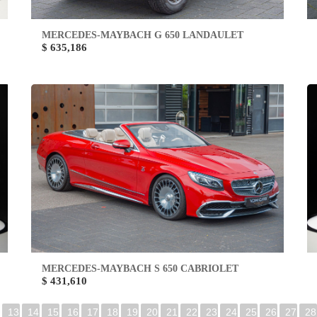
MERCEDES-MAYBACH G 650 LANDAULET
$ 635,186
MERCEDES-MAYBACH S 650 CABRIOLET
$ 431,610
13
14
15
16
17
18
19
20
21
22
23
24
25
26
27
28