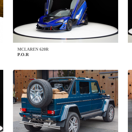
MCLAREN 620R
P.O.R