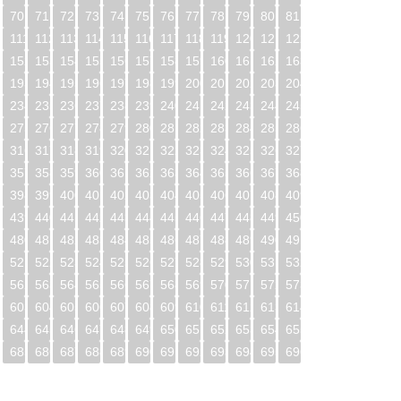
70
71
72
73
74
75
76
77
78
79
80
81
0
111
112
113
114
115
116
117
118
119
120
121
122
1
152
153
154
155
156
157
158
159
160
161
162
163
2
193
194
195
196
197
198
199
200
201
202
203
204
3
234
235
236
237
238
239
240
241
242
243
244
245
4
275
276
277
278
279
280
281
282
283
284
285
286
5
316
317
318
319
320
321
322
323
324
325
326
327
6
357
358
359
360
361
362
363
364
365
366
367
368
7
398
399
400
401
402
403
404
405
406
407
408
409
8
439
440
441
442
443
444
445
446
447
448
449
450
9
480
481
482
483
484
485
486
487
488
489
490
491
0
521
522
523
524
525
526
527
528
529
530
531
532
1
562
563
564
565
566
567
568
569
570
571
572
573
2
603
604
605
606
607
608
609
610
611
612
613
614
3
644
645
646
647
648
649
650
651
652
653
654
655
4
685
686
687
688
689
690
691
692
693
694
695
696