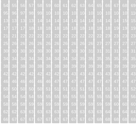
54
55
56
57
58
59
60
61
62
63
64
65
66
67
68
69
95
96
97
98
99
100
101
102
103
104
105
106
107
108
109
11
5
136
137
138
139
140
141
142
143
144
145
146
147
148
149
150
15
6
177
178
179
180
181
182
183
184
185
186
187
188
189
190
191
19
7
218
219
220
221
222
223
224
225
226
227
228
229
230
231
232
23
8
259
260
261
262
263
264
265
266
267
268
269
270
271
272
273
27
9
300
301
302
303
304
305
306
307
308
309
310
311
312
313
314
31
0
341
342
343
344
345
346
347
348
349
350
351
352
353
354
355
35
1
382
383
384
385
386
387
388
389
390
391
392
393
394
395
396
39
2
423
424
425
426
427
428
429
430
431
432
433
434
435
436
437
43
3
464
465
466
467
468
469
470
471
472
473
474
475
476
477
478
47
4
505
506
507
508
509
510
511
512
513
514
515
516
517
518
519
52
5
546
547
548
549
550
551
552
553
554
555
556
557
558
559
560
56
6
587
588
589
590
591
592
593
594
595
596
597
598
599
600
601
60
7
628
629
630
631
632
633
634
635
636
637
638
639
640
641
642
64
8
669
670
671
672
673
674
675
676
677
678
679
680
681
682
683
68