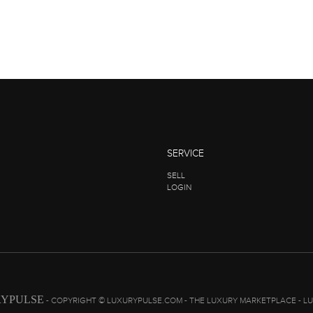
SERVICE
SELL
LOGIN
YPULSE
- COPYRIGHT © LUXURYPULSE.COM - THE LUXURY MARKETPLACE - L