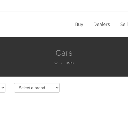
Buy
Dealers
Sel
Cars
/
CARS