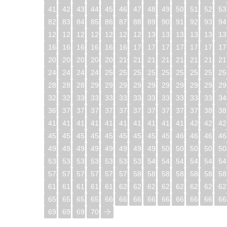
41
42
43
44
45
46
47
48
49
50
51
52
53
82
83
84
85
86
87
88
89
90
91
92
93
94
123
124
125
126
127
128
129
130
131
132
133
134
13
164
165
166
167
168
169
170
171
172
173
174
175
17
205
206
207
208
209
210
211
212
213
214
215
216
21
246
247
248
249
250
251
252
253
254
255
256
257
25
287
288
289
290
291
292
293
294
295
296
297
298
29
328
329
330
331
332
333
334
335
336
337
338
339
34
369
370
371
372
373
374
375
376
377
378
379
380
38
410
411
412
413
414
415
416
417
418
419
420
421
42
451
452
453
454
455
456
457
458
459
460
461
462
46
492
493
494
495
496
497
498
499
500
501
502
503
50
533
534
535
536
537
538
539
540
541
542
543
544
54
574
575
576
577
578
579
580
581
582
583
584
585
58
615
616
617
618
619
620
621
622
623
624
625
626
62
656
657
658
659
660
661
662
663
664
665
666
667
66
697
698
699
700