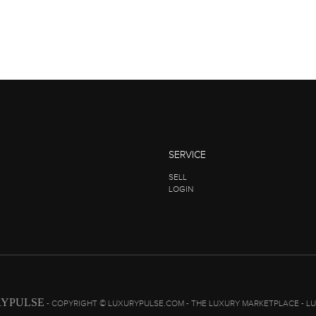
SERVICE
SELL
LOGIN
YPULSE
- COPYRIGHT © LUXURYPULSE.COM - THE LUXURY MARKETPLACE - L