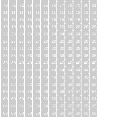
70
71
72
73
74
75
76
77
78
79
80
81
0
111
112
113
114
115
116
117
118
119
120
121
122
1
152
153
154
155
156
157
158
159
160
161
162
163
2
193
194
195
196
197
198
199
200
201
202
203
204
3
234
235
236
237
238
239
240
241
242
243
244
245
4
275
276
277
278
279
280
281
282
283
284
285
286
5
316
317
318
319
320
321
322
323
324
325
326
327
6
357
358
359
360
361
362
363
364
365
366
367
368
7
398
399
400
401
402
403
404
405
406
407
408
409
8
439
440
441
442
443
444
445
446
447
448
449
450
9
480
481
482
483
484
485
486
487
488
489
490
491
0
521
522
523
524
525
526
527
528
529
530
531
532
1
562
563
564
565
566
567
568
569
570
571
572
573
2
603
604
605
606
607
608
609
610
611
612
613
614
3
644
645
646
647
648
649
650
651
652
653
654
655
4
685
686
687
688
689
690
691
692
693
694
695
696