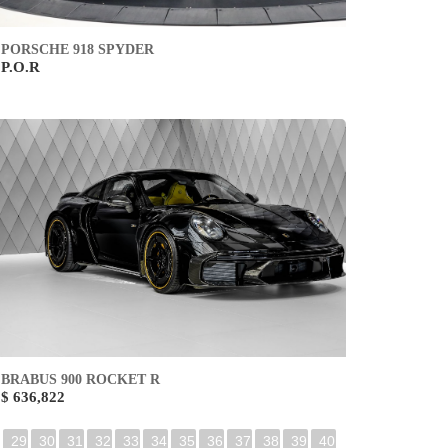
PORSCHE 918 SPYDER
P.O.R
BRABUS 900 ROCKET R
$ 636,822
29
30
31
32
33
34
35
36
37
38
39
40