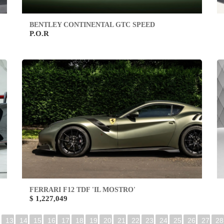
BENTLEY CONTINENTAL GTC SPEED
P.O.R
FERRARI F12 TDF 'IL MOSTRO'
$ 1,227,049
13
14
15
16
17
18
19
20
21
22
23
24
25
26
27
28