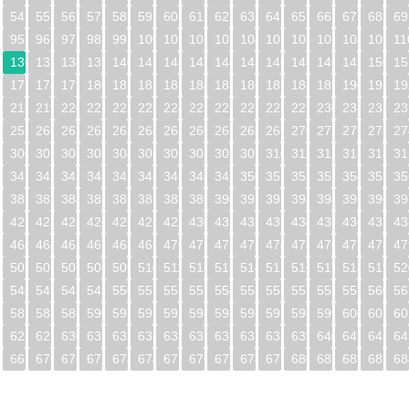
54
55
56
57
58
59
60
61
62
63
64
65
66
67
68
69
95
96
97
98
99
100
101
102
103
104
105
106
107
108
109
11
5
136
137
138
139
140
141
142
143
144
145
146
147
148
149
150
15
6
177
178
179
180
181
182
183
184
185
186
187
188
189
190
191
19
7
218
219
220
221
222
223
224
225
226
227
228
229
230
231
232
23
8
259
260
261
262
263
264
265
266
267
268
269
270
271
272
273
27
9
300
301
302
303
304
305
306
307
308
309
310
311
312
313
314
31
0
341
342
343
344
345
346
347
348
349
350
351
352
353
354
355
35
1
382
383
384
385
386
387
388
389
390
391
392
393
394
395
396
39
2
423
424
425
426
427
428
429
430
431
432
433
434
435
436
437
43
3
464
465
466
467
468
469
470
471
472
473
474
475
476
477
478
47
4
505
506
507
508
509
510
511
512
513
514
515
516
517
518
519
52
5
546
547
548
549
550
551
552
553
554
555
556
557
558
559
560
56
6
587
588
589
590
591
592
593
594
595
596
597
598
599
600
601
60
7
628
629
630
631
632
633
634
635
636
637
638
639
640
641
642
64
8
669
670
671
672
673
674
675
676
677
678
679
680
681
682
683
68