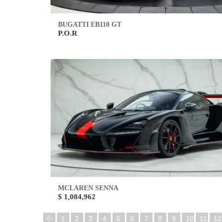
BUGATTI EB110 GT
P.O.R
MCLAREN SENNA
$ 1,084,962
1
2
3
4
5
6
7
8
9
10
11
12