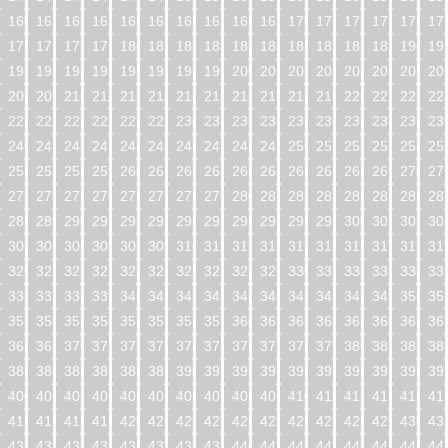
160
161
162
163
164
165
166
167
168
169
170
171
172
173
174
17
176
177
178
179
180
181
182
183
184
185
186
187
188
189
190
19
192
193
194
195
196
197
198
199
200
201
202
203
204
205
206
20
208
209
210
211
212
213
214
215
216
217
218
219
220
221
222
22
224
225
226
227
228
229
230
231
232
233
234
235
236
237
238
23
240
241
242
243
244
245
246
247
248
249
250
251
252
253
254
25
256
257
258
259
260
261
262
263
264
265
266
267
268
269
270
27
272
273
274
275
276
277
278
279
280
281
282
283
284
285
286
28
288
289
290
291
292
293
294
295
296
297
298
299
300
301
302
30
304
305
306
307
308
309
310
311
312
313
314
315
316
317
318
31
320
321
322
323
324
325
326
327
328
329
330
331
332
333
334
33
336
337
338
339
340
341
342
343
344
345
346
347
348
349
350
35
352
353
354
355
356
357
358
359
360
361
362
363
364
365
366
36
368
369
370
371
372
373
374
375
376
377
378
379
380
381
382
38
384
385
386
387
388
389
390
391
392
393
394
395
396
397
398
39
400
401
402
403
404
405
406
407
408
409
410
411
412
413
414
41
416
417
418
419
420
421
422
423
424
425
426
427
428
429
430
43
432
433
434
435
436
437
438
439
440
441
442
443
444
445
446
44