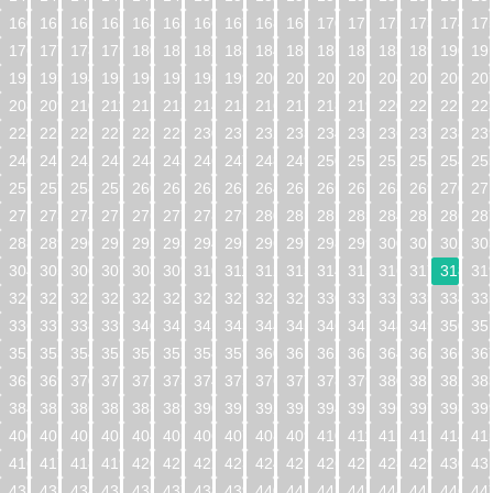
160
161
162
163
164
165
166
167
168
169
170
171
172
173
174
17
176
177
178
179
180
181
182
183
184
185
186
187
188
189
190
19
192
193
194
195
196
197
198
199
200
201
202
203
204
205
206
20
208
209
210
211
212
213
214
215
216
217
218
219
220
221
222
22
224
225
226
227
228
229
230
231
232
233
234
235
236
237
238
23
240
241
242
243
244
245
246
247
248
249
250
251
252
253
254
25
256
257
258
259
260
261
262
263
264
265
266
267
268
269
270
27
272
273
274
275
276
277
278
279
280
281
282
283
284
285
286
28
288
289
290
291
292
293
294
295
296
297
298
299
300
301
302
30
304
305
306
307
308
309
310
311
312
313
314
315
316
317
318
31
320
321
322
323
324
325
326
327
328
329
330
331
332
333
334
33
336
337
338
339
340
341
342
343
344
345
346
347
348
349
350
35
352
353
354
355
356
357
358
359
360
361
362
363
364
365
366
36
368
369
370
371
372
373
374
375
376
377
378
379
380
381
382
38
384
385
386
387
388
389
390
391
392
393
394
395
396
397
398
39
400
401
402
403
404
405
406
407
408
409
410
411
412
413
414
41
416
417
418
419
420
421
422
423
424
425
426
427
428
429
430
43
432
433
434
435
436
437
438
439
440
441
442
443
444
445
446
44