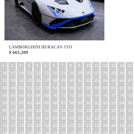
LAMBORGHINI HURACAN STO
$ 665,209
1
2
3
4
5
6
7
8
9
10
11
12
13
14
15
16
17
18
19
20
21
22
23
24
25
26
27
28
29
30
31
32
33
34
35
36
37
38
39
40
41
42
43
44
45
46
47
48
49
50
51
52
53
54
55
56
57
58
59
60
61
62
63
64
65
66
67
68
69
70
71
72
73
74
75
76
77
78
79
80
81
82
83
84
85
86
87
88
89
90
91
92
93
94
95
96
97
98
99
100
101
102
103
104
105
106
107
108
109
110
11
112
113
114
115
116
117
118
119
120
121
122
123
124
125
126
12
128
129
130
131
132
133
134
135
136
137
138
139
140
141
142
14
144
145
146
147
148
149
150
151
152
153
154
155
156
157
158
15