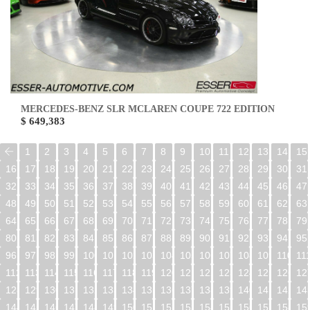
MERCEDES-BENZ SLR MCLAREN COUPE 722 EDITION
$ 649,383
1
2
3
4
5
6
7
8
9
10
11
12
13
14
15
16
17
18
19
20
21
22
23
24
25
26
27
28
29
30
31
32
33
34
35
36
37
38
39
40
41
42
43
44
45
46
47
48
49
50
51
52
53
54
55
56
57
58
59
60
61
62
63
64
65
66
67
68
69
70
71
72
73
74
75
76
77
78
79
80
81
82
83
84
85
86
87
88
89
90
91
92
93
94
95
96
97
98
99
100
101
102
103
104
105
106
107
108
109
110
11
112
113
114
115
116
117
118
119
120
121
122
123
124
125
126
12
128
129
130
131
132
133
134
135
136
137
138
139
140
141
142
14
144
145
146
147
148
149
150
151
152
153
154
155
156
157
158
15