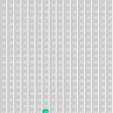
160
161
162
163
164
165
166
167
168
169
170
171
172
173
174
17
176
177
178
179
180
181
182
183
184
185
186
187
188
189
190
19
192
193
194
195
196
197
198
199
200
201
202
203
204
205
206
20
208
209
210
211
212
213
214
215
216
217
218
219
220
221
222
22
224
225
226
227
228
229
230
231
232
233
234
235
236
237
238
23
240
241
242
243
244
245
246
247
248
249
250
251
252
253
254
25
256
257
258
259
260
261
262
263
264
265
266
267
268
269
270
27
272
273
274
275
276
277
278
279
280
281
282
283
284
285
286
28
288
289
290
291
292
293
294
295
296
297
298
299
300
301
302
30
304
305
306
307
308
309
310
311
312
313
314
315
316
317
318
31
320
321
322
323
324
325
326
327
328
329
330
331
332
333
334
33
336
337
338
339
340
341
342
343
344
345
346
347
348
349
350
35
352
353
354
355
356
357
358
359
360
361
362
363
364
365
366
36
368
369
370
371
372
373
374
375
376
377
378
379
380
381
382
38
384
385
386
387
388
389
390
391
392
393
394
395
396
397
398
39
400
401
402
403
404
405
406
407
408
409
410
411
412
413
414
41
416
417
418
419
420
421
422
423
424
425
426
427
428
429
430
43
432
433
434
435
436
437
438
439
440
441
442
443
444
445
446
44