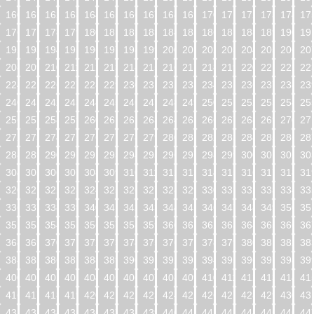
160
161
162
163
164
165
166
167
168
169
170
171
172
173
174
17
176
177
178
179
180
181
182
183
184
185
186
187
188
189
190
19
192
193
194
195
196
197
198
199
200
201
202
203
204
205
206
20
208
209
210
211
212
213
214
215
216
217
218
219
220
221
222
22
224
225
226
227
228
229
230
231
232
233
234
235
236
237
238
23
240
241
242
243
244
245
246
247
248
249
250
251
252
253
254
25
256
257
258
259
260
261
262
263
264
265
266
267
268
269
270
27
272
273
274
275
276
277
278
279
280
281
282
283
284
285
286
28
288
289
290
291
292
293
294
295
296
297
298
299
300
301
302
30
304
305
306
307
308
309
310
311
312
313
314
315
316
317
318
31
320
321
322
323
324
325
326
327
328
329
330
331
332
333
334
33
336
337
338
339
340
341
342
343
344
345
346
347
348
349
350
35
352
353
354
355
356
357
358
359
360
361
362
363
364
365
366
36
368
369
370
371
372
373
374
375
376
377
378
379
380
381
382
38
384
385
386
387
388
389
390
391
392
393
394
395
396
397
398
39
400
401
402
403
404
405
406
407
408
409
410
411
412
413
414
41
416
417
418
419
420
421
422
423
424
425
426
427
428
429
430
43
432
433
434
435
436
437
438
439
440
441
442
443
444
445
446
44