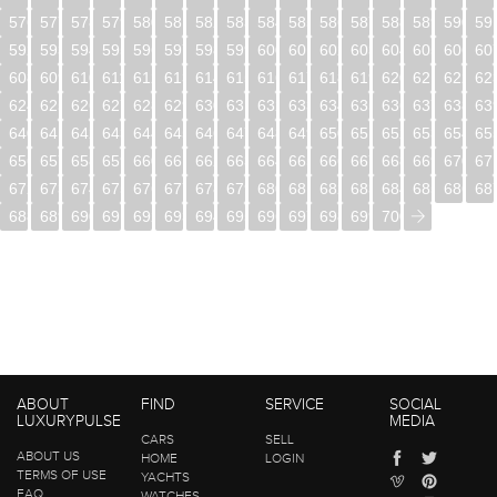
576
577
578
579
580
581
582
583
584
585
586
587
588
589
590
59
592
593
594
595
596
597
598
599
600
601
602
603
604
605
606
60
608
609
610
611
612
613
614
615
616
617
618
619
620
621
622
62
624
625
626
627
628
629
630
631
632
633
634
635
636
637
638
63
640
641
642
643
644
645
646
647
648
649
650
651
652
653
654
65
656
657
658
659
660
661
662
663
664
665
666
667
668
669
670
67
672
673
674
675
676
677
678
679
680
681
682
683
684
685
686
68
688
689
690
691
692
693
694
695
696
697
698
699
700
ABOUT
FIND
SERVICE
SOCIAL
LUXURYPULSE
MEDIA
CARS
SELL
ABOUT US
HOME
LOGIN
TERMS OF USE
YACHTS
FAQ
WATCHES