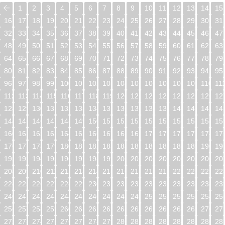
1
2
3
4
5
6
7
8
9
10
11
12
13
14
15
16
17
18
19
20
21
22
23
24
25
26
27
28
29
30
31
32
33
34
35
36
37
38
39
40
41
42
43
44
45
46
47
48
49
50
51
52
53
54
55
56
57
58
59
60
61
62
63
64
65
66
67
68
69
70
71
72
73
74
75
76
77
78
79
80
81
82
83
84
85
86
87
88
89
90
91
92
93
94
95
96
97
98
99
100
101
102
103
104
105
106
107
108
109
110
11
112
113
114
115
116
117
118
119
120
121
122
123
124
125
126
12
128
129
130
131
132
133
134
135
136
137
138
139
140
141
142
14
144
145
146
147
148
149
150
151
152
153
154
155
156
157
158
15
160
161
162
163
164
165
166
167
168
169
170
171
172
173
174
17
176
177
178
179
180
181
182
183
184
185
186
187
188
189
190
19
192
193
194
195
196
197
198
199
200
201
202
203
204
205
206
20
208
209
210
211
212
213
214
215
216
217
218
219
220
221
222
22
224
225
226
227
228
229
230
231
232
233
234
235
236
237
238
23
240
241
242
243
244
245
246
247
248
249
250
251
252
253
254
25
256
257
258
259
260
261
262
263
264
265
266
267
268
269
270
27
272
273
274
275
276
277
278
279
280
281
282
283
284
285
286
28