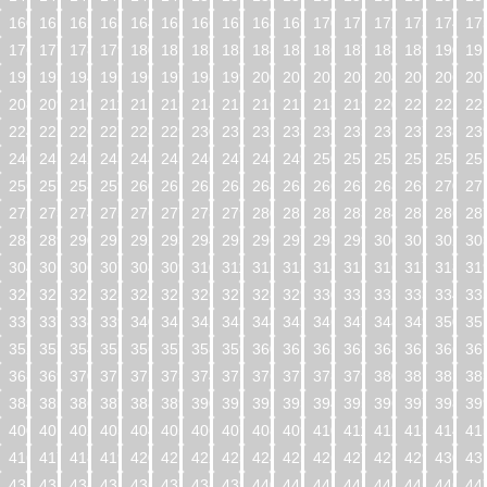
160
161
162
163
164
165
166
167
168
169
170
171
172
173
174
17
176
177
178
179
180
181
182
183
184
185
186
187
188
189
190
19
192
193
194
195
196
197
198
199
200
201
202
203
204
205
206
20
208
209
210
211
212
213
214
215
216
217
218
219
220
221
222
22
224
225
226
227
228
229
230
231
232
233
234
235
236
237
238
23
240
241
242
243
244
245
246
247
248
249
250
251
252
253
254
25
256
257
258
259
260
261
262
263
264
265
266
267
268
269
270
27
272
273
274
275
276
277
278
279
280
281
282
283
284
285
286
28
288
289
290
291
292
293
294
295
296
297
298
299
300
301
302
30
304
305
306
307
308
309
310
311
312
313
314
315
316
317
318
31
320
321
322
323
324
325
326
327
328
329
330
331
332
333
334
33
336
337
338
339
340
341
342
343
344
345
346
347
348
349
350
35
352
353
354
355
356
357
358
359
360
361
362
363
364
365
366
36
368
369
370
371
372
373
374
375
376
377
378
379
380
381
382
38
384
385
386
387
388
389
390
391
392
393
394
395
396
397
398
39
400
401
402
403
404
405
406
407
408
409
410
411
412
413
414
41
416
417
418
419
420
421
422
423
424
425
426
427
428
429
430
43
432
433
434
435
436
437
438
439
440
441
442
443
444
445
446
44