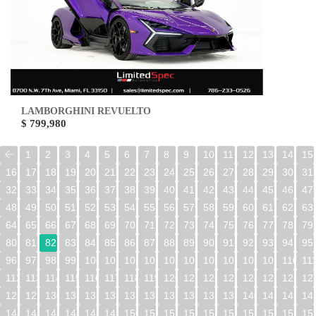
LAMBORGHINI REVUELTO
$ 799,980
1
2
3
4
5
6
7
8
9
10
11
12
13
14
15
16
17
18
19
20
21
22
23
24
25
26
27
28
29
30
31
32
33
34
35
36
37
38
39
40
41
42
43
44
45
46
47
48
49
50
51
52
53
54
55
56
57
58
59
60
61
62
63
64
65
66
67
68
69
70
71
72
73
74
75
76
77
78
79
80
81
82
83
84
85
86
87
88
89
90
91
92
93
94
95
96
97
98
99
100
101
102
103
104
105
106
107
108
109
110
11
112
113
114
115
116
117
118
119
120
121
122
123
124
125
126
12
128
129
130
131
132
133
134
135
136
137
138
139
140
141
142
14
144
145
146
147
148
149
150
151
152
153
154
155
156
157
158
15