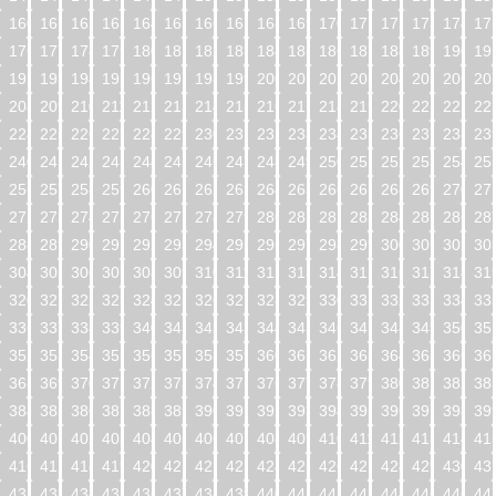
160
161
162
163
164
165
166
167
168
169
170
171
172
173
174
17
176
177
178
179
180
181
182
183
184
185
186
187
188
189
190
19
192
193
194
195
196
197
198
199
200
201
202
203
204
205
206
20
208
209
210
211
212
213
214
215
216
217
218
219
220
221
222
22
224
225
226
227
228
229
230
231
232
233
234
235
236
237
238
23
240
241
242
243
244
245
246
247
248
249
250
251
252
253
254
25
256
257
258
259
260
261
262
263
264
265
266
267
268
269
270
27
272
273
274
275
276
277
278
279
280
281
282
283
284
285
286
28
288
289
290
291
292
293
294
295
296
297
298
299
300
301
302
30
304
305
306
307
308
309
310
311
312
313
314
315
316
317
318
31
320
321
322
323
324
325
326
327
328
329
330
331
332
333
334
33
336
337
338
339
340
341
342
343
344
345
346
347
348
349
350
35
352
353
354
355
356
357
358
359
360
361
362
363
364
365
366
36
368
369
370
371
372
373
374
375
376
377
378
379
380
381
382
38
384
385
386
387
388
389
390
391
392
393
394
395
396
397
398
39
400
401
402
403
404
405
406
407
408
409
410
411
412
413
414
41
416
417
418
419
420
421
422
423
424
425
426
427
428
429
430
43
432
433
434
435
436
437
438
439
440
441
442
443
444
445
446
44