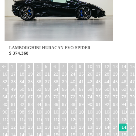
LAMBORGHINI HURACAN EVO SPIDER
$ 374,368
1
2
3
4
5
6
7
8
9
10
11
12
13
14
15
16
17
18
19
20
21
22
23
24
25
26
27
28
29
30
31
32
33
34
35
36
37
38
39
40
41
42
43
44
45
46
47
48
49
50
51
52
53
54
55
56
57
58
59
60
61
62
63
64
65
66
67
68
69
70
71
72
73
74
75
76
77
78
79
80
81
82
83
84
85
86
87
88
89
90
91
92
93
94
95
96
97
98
99
100
101
102
103
104
105
106
107
108
109
110
11
112
113
114
115
116
117
118
119
120
121
122
123
124
125
126
12
128
129
130
131
132
133
134
135
136
137
138
139
140
141
142
14
144
145
146
147
148
149
150
151
152
153
154
155
156
157
158
15