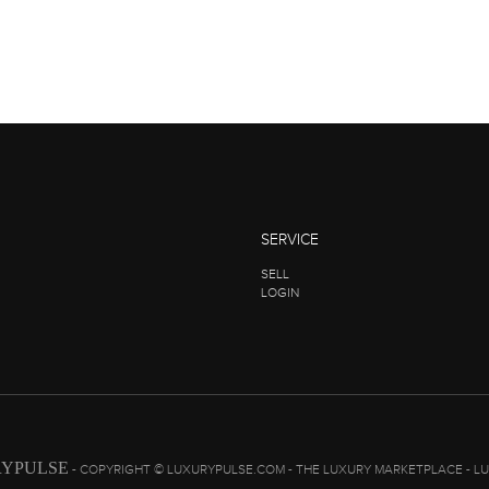
SERVICE
SELL
LOGIN
YPULSE
- COPYRIGHT © LUXURYPULSE.COM - THE LUXURY MARKETPLACE - L