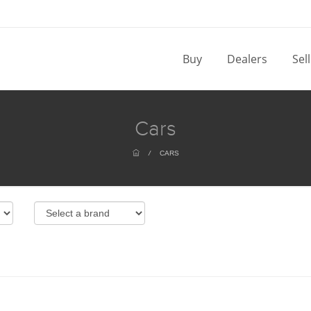
Buy
Dealers
Sel
Cars
/
CARS