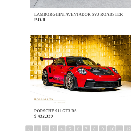
LAMBORGHINI AVENTADOR SVJ ROADSTER
P.O.R
PORSCHE 911 GT3 RS
$ 432,339
1
2
3
4
5
6
7
8
9
10
11
12