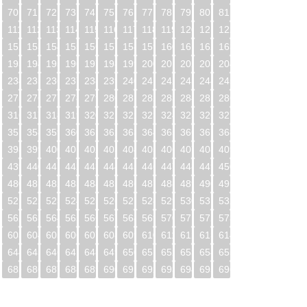
70
71
72
73
74
75
76
77
78
79
80
81
0
111
112
113
114
115
116
117
118
119
120
121
122
1
152
153
154
155
156
157
158
159
160
161
162
163
2
193
194
195
196
197
198
199
200
201
202
203
204
3
234
235
236
237
238
239
240
241
242
243
244
245
4
275
276
277
278
279
280
281
282
283
284
285
286
5
316
317
318
319
320
321
322
323
324
325
326
327
6
357
358
359
360
361
362
363
364
365
366
367
368
7
398
399
400
401
402
403
404
405
406
407
408
409
8
439
440
441
442
443
444
445
446
447
448
449
450
9
480
481
482
483
484
485
486
487
488
489
490
491
0
521
522
523
524
525
526
527
528
529
530
531
532
1
562
563
564
565
566
567
568
569
570
571
572
573
2
603
604
605
606
607
608
609
610
611
612
613
614
3
644
645
646
647
648
649
650
651
652
653
654
655
4
685
686
687
688
689
690
691
692
693
694
695
696