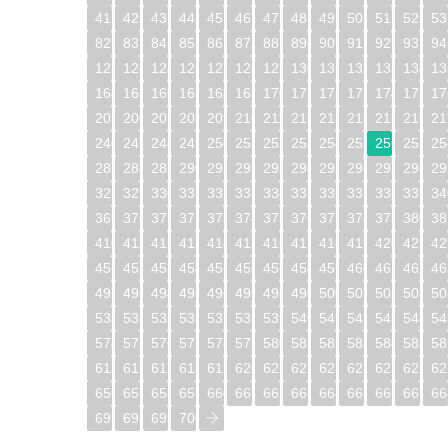
41
42
43
44
45
46
47
48
49
50
51
52
53
82
83
84
85
86
87
88
89
90
91
92
93
94
123
124
125
126
127
128
129
130
131
132
133
134
13
164
165
166
167
168
169
170
171
172
173
174
175
17
205
206
207
208
209
210
211
212
213
214
215
216
21
246
247
248
249
250
251
252
253
254
255
256
257
25
287
288
289
290
291
292
293
294
295
296
297
298
29
328
329
330
331
332
333
334
335
336
337
338
339
34
369
370
371
372
373
374
375
376
377
378
379
380
38
410
411
412
413
414
415
416
417
418
419
420
421
42
451
452
453
454
455
456
457
458
459
460
461
462
46
492
493
494
495
496
497
498
499
500
501
502
503
50
533
534
535
536
537
538
539
540
541
542
543
544
54
574
575
576
577
578
579
580
581
582
583
584
585
58
615
616
617
618
619
620
621
622
623
624
625
626
62
656
657
658
659
660
661
662
663
664
665
666
667
66
697
698
699
700