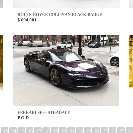
ROLLS-ROYCE CULLINAN BLACK BADGE
$ 694,001
FERRARI SF90 STRADALE
P.O.R
13
14
15
16
17
18
19
20
21
22
23
24
25
26
27
28