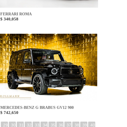
FERRARI ROMA
$ 340,058
MERCEDES-BENZ G BRABUS GV12 900
$ 742,650
29
30
31
32
33
34
35
36
37
38
39
40