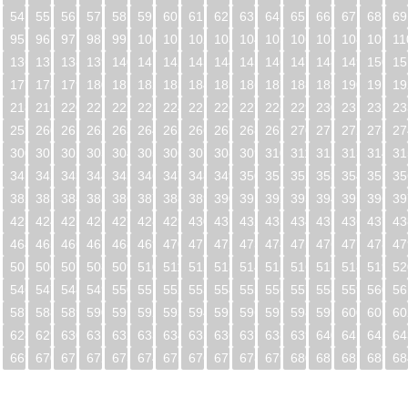
54
55
56
57
58
59
60
61
62
63
64
65
66
67
68
69
95
96
97
98
99
100
101
102
103
104
105
106
107
108
109
11
5
136
137
138
139
140
141
142
143
144
145
146
147
148
149
150
15
6
177
178
179
180
181
182
183
184
185
186
187
188
189
190
191
19
7
218
219
220
221
222
223
224
225
226
227
228
229
230
231
232
23
8
259
260
261
262
263
264
265
266
267
268
269
270
271
272
273
27
9
300
301
302
303
304
305
306
307
308
309
310
311
312
313
314
31
0
341
342
343
344
345
346
347
348
349
350
351
352
353
354
355
35
1
382
383
384
385
386
387
388
389
390
391
392
393
394
395
396
39
2
423
424
425
426
427
428
429
430
431
432
433
434
435
436
437
43
3
464
465
466
467
468
469
470
471
472
473
474
475
476
477
478
47
4
505
506
507
508
509
510
511
512
513
514
515
516
517
518
519
52
5
546
547
548
549
550
551
552
553
554
555
556
557
558
559
560
56
6
587
588
589
590
591
592
593
594
595
596
597
598
599
600
601
60
7
628
629
630
631
632
633
634
635
636
637
638
639
640
641
642
64
8
669
670
671
672
673
674
675
676
677
678
679
680
681
682
683
68