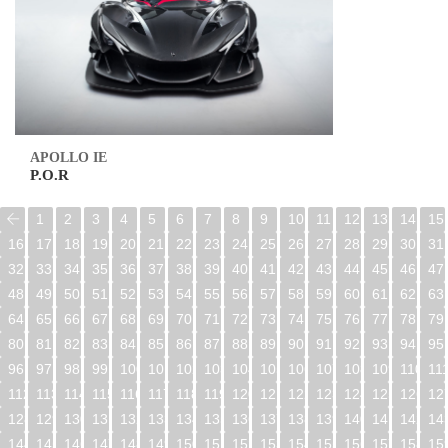
APOLLO IE
P.O.R
1
2
3
4
5
6
7
8
9
10
11
12
13
14
15
16
17
18
19
20
21
22
23
24
25
26
27
28
29
30
31
32
33
34
35
36
37
38
39
40
41
42
43
44
45
46
47
48
49
50
51
52
53
54
55
56
57
58
59
60
61
62
63
64
65
66
67
68
69
70
71
72
73
74
75
76
77
78
79
80
81
82
83
84
85
86
87
88
89
90
91
92
93
94
95
96
97
98
99
100
101
102
103
104
105
106
107
108
109
110
11
112
113
114
115
116
117
118
119
120
121
122
123
124
125
126
12
128
129
130
131
132
133
134
135
136
137
138
139
140
141
142
14
144
145
146
147
148
149
150
151
152
153
154
155
156
157
158
15