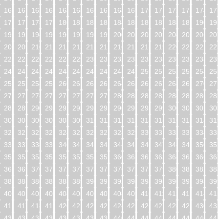
160
161
162
163
164
165
166
167
168
169
170
171
172
173
174
17
176
177
178
179
180
181
182
183
184
185
186
187
188
189
190
19
192
193
194
195
196
197
198
199
200
201
202
203
204
205
206
20
208
209
210
211
212
213
214
215
216
217
218
219
220
221
222
22
224
225
226
227
228
229
230
231
232
233
234
235
236
237
238
23
240
241
242
243
244
245
246
247
248
249
250
251
252
253
254
25
256
257
258
259
260
261
262
263
264
265
266
267
268
269
270
27
272
273
274
275
276
277
278
279
280
281
282
283
284
285
286
28
288
289
290
291
292
293
294
295
296
297
298
299
300
301
302
30
304
305
306
307
308
309
310
311
312
313
314
315
316
317
318
31
320
321
322
323
324
325
326
327
328
329
330
331
332
333
334
33
336
337
338
339
340
341
342
343
344
345
346
347
348
349
350
35
352
353
354
355
356
357
358
359
360
361
362
363
364
365
366
36
368
369
370
371
372
373
374
375
376
377
378
379
380
381
382
38
384
385
386
387
388
389
390
391
392
393
394
395
396
397
398
39
400
401
402
403
404
405
406
407
408
409
410
411
412
413
414
41
416
417
418
419
420
421
422
423
424
425
426
427
428
429
430
43
432
433
434
435
436
437
438
439
440
441
442
443
444
445
446
44