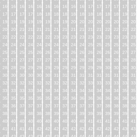
160
161
162
163
164
165
166
167
168
169
170
171
172
173
174
17
176
177
178
179
180
181
182
183
184
185
186
187
188
189
190
19
192
193
194
195
196
197
198
199
200
201
202
203
204
205
206
20
208
209
210
211
212
213
214
215
216
217
218
219
220
221
222
22
224
225
226
227
228
229
230
231
232
233
234
235
236
237
238
23
240
241
242
243
244
245
246
247
248
249
250
251
252
253
254
25
256
257
258
259
260
261
262
263
264
265
266
267
268
269
270
27
272
273
274
275
276
277
278
279
280
281
282
283
284
285
286
28
288
289
290
291
292
293
294
295
296
297
298
299
300
301
302
30
304
305
306
307
308
309
310
311
312
313
314
315
316
317
318
31
320
321
322
323
324
325
326
327
328
329
330
331
332
333
334
33
336
337
338
339
340
341
342
343
344
345
346
347
348
349
350
35
352
353
354
355
356
357
358
359
360
361
362
363
364
365
366
36
368
369
370
371
372
373
374
375
376
377
378
379
380
381
382
38
384
385
386
387
388
389
390
391
392
393
394
395
396
397
398
39
400
401
402
403
404
405
406
407
408
409
410
411
412
413
414
41
416
417
418
419
420
421
422
423
424
425
426
427
428
429
430
43
432
433
434
435
436
437
438
439
440
441
442
443
444
445
446
44