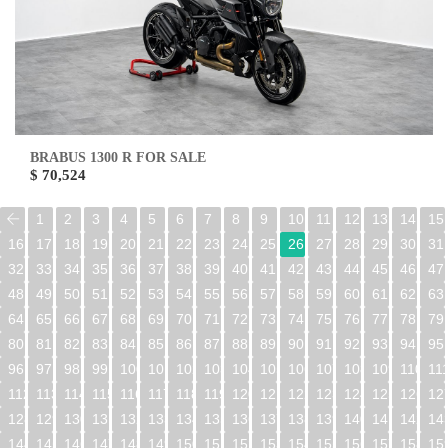
BRABUS 1300 R FOR SALE
$ 70,524
1
2
3
4
5
6
7
8
9
10
11
12
13
14
15
16
17
18
19
20
21
22
23
24
25
26
27
28
29
30
31
32
33
34
35
36
37
38
39
40
41
42
43
44
45
46
47
48
49
50
51
52
53
54
55
56
57
58
59
60
61
62
63
64
65
66
67
68
69
70
71
72
73
74
75
76
77
78
79
80
81
82
83
84
85
86
87
88
89
90
91
92
93
94
95
96
97
98
99
100
101
102
103
104
105
106
107
108
109
110
11
112
113
114
115
116
117
118
119
120
121
122
123
124
125
126
12
128
129
130
131
132
133
134
135
136
137
138
139
140
141
142
14
144
145
146
147
148
149
150
151
152
153
154
155
156
157
158
15