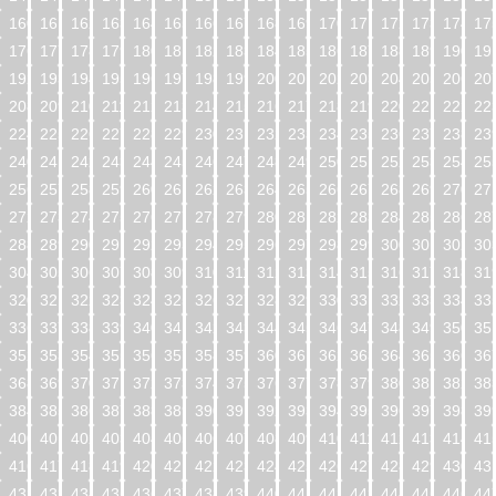
160
161
162
163
164
165
166
167
168
169
170
171
172
173
174
17
176
177
178
179
180
181
182
183
184
185
186
187
188
189
190
19
192
193
194
195
196
197
198
199
200
201
202
203
204
205
206
20
208
209
210
211
212
213
214
215
216
217
218
219
220
221
222
22
224
225
226
227
228
229
230
231
232
233
234
235
236
237
238
23
240
241
242
243
244
245
246
247
248
249
250
251
252
253
254
25
256
257
258
259
260
261
262
263
264
265
266
267
268
269
270
27
272
273
274
275
276
277
278
279
280
281
282
283
284
285
286
28
288
289
290
291
292
293
294
295
296
297
298
299
300
301
302
30
304
305
306
307
308
309
310
311
312
313
314
315
316
317
318
31
320
321
322
323
324
325
326
327
328
329
330
331
332
333
334
33
336
337
338
339
340
341
342
343
344
345
346
347
348
349
350
35
352
353
354
355
356
357
358
359
360
361
362
363
364
365
366
36
368
369
370
371
372
373
374
375
376
377
378
379
380
381
382
38
384
385
386
387
388
389
390
391
392
393
394
395
396
397
398
39
400
401
402
403
404
405
406
407
408
409
410
411
412
413
414
41
416
417
418
419
420
421
422
423
424
425
426
427
428
429
430
43
432
433
434
435
436
437
438
439
440
441
442
443
444
445
446
44