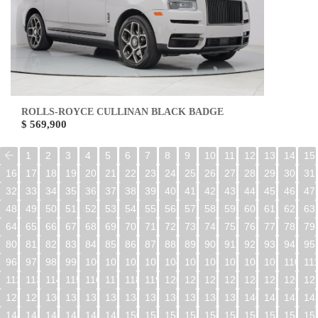
ROLLS-ROYCE CULLINAN BLACK BADGE
$ 569,900
1
2
3
4
5
6
7
8
9
10
11
12
13
14
15
16
17
18
19
20
21
22
23
24
25
26
27
28
29
30
31
32
33
34
35
36
37
38
39
40
41
42
43
44
45
46
47
48
49
50
51
52
53
54
55
56
57
58
59
60
61
62
63
64
65
66
67
68
69
70
71
72
73
74
75
76
77
78
79
80
81
82
83
84
85
86
87
88
89
90
91
92
93
94
95
96
97
98
99
100
101
102
103
104
105
106
107
108
109
110
11
112
113
114
115
116
117
118
119
120
121
122
123
124
125
126
12
128
129
130
131
132
133
134
135
136
137
138
139
140
141
142
14
144
145
146
147
148
149
150
151
152
153
154
155
156
157
158
15