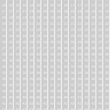
160
161
162
163
164
165
166
167
168
169
170
171
172
173
174
17
176
177
178
179
180
181
182
183
184
185
186
187
188
189
190
19
192
193
194
195
196
197
198
199
200
201
202
203
204
205
206
20
208
209
210
211
212
213
214
215
216
217
218
219
220
221
222
22
224
225
226
227
228
229
230
231
232
233
234
235
236
237
238
23
240
241
242
243
244
245
246
247
248
249
250
251
252
253
254
25
256
257
258
259
260
261
262
263
264
265
266
267
268
269
270
27
272
273
274
275
276
277
278
279
280
281
282
283
284
285
286
28
288
289
290
291
292
293
294
295
296
297
298
299
300
301
302
30
304
305
306
307
308
309
310
311
312
313
314
315
316
317
318
31
320
321
322
323
324
325
326
327
328
329
330
331
332
333
334
33
336
337
338
339
340
341
342
343
344
345
346
347
348
349
350
35
352
353
354
355
356
357
358
359
360
361
362
363
364
365
366
36
368
369
370
371
372
373
374
375
376
377
378
379
380
381
382
38
384
385
386
387
388
389
390
391
392
393
394
395
396
397
398
39
400
401
402
403
404
405
406
407
408
409
410
411
412
413
414
41
416
417
418
419
420
421
422
423
424
425
426
427
428
429
430
43
432
433
434
435
436
437
438
439
440
441
442
443
444
445
446
44