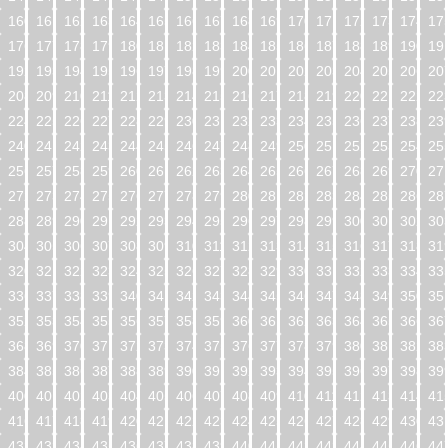
160
161
162
163
164
165
166
167
168
169
170
171
172
173
174
17
176
177
178
179
180
181
182
183
184
185
186
187
188
189
190
19
192
193
194
195
196
197
198
199
200
201
202
203
204
205
206
20
208
209
210
211
212
213
214
215
216
217
218
219
220
221
222
22
224
225
226
227
228
229
230
231
232
233
234
235
236
237
238
23
240
241
242
243
244
245
246
247
248
249
250
251
252
253
254
25
256
257
258
259
260
261
262
263
264
265
266
267
268
269
270
27
272
273
274
275
276
277
278
279
280
281
282
283
284
285
286
28
288
289
290
291
292
293
294
295
296
297
298
299
300
301
302
30
304
305
306
307
308
309
310
311
312
313
314
315
316
317
318
31
320
321
322
323
324
325
326
327
328
329
330
331
332
333
334
33
336
337
338
339
340
341
342
343
344
345
346
347
348
349
350
35
352
353
354
355
356
357
358
359
360
361
362
363
364
365
366
36
368
369
370
371
372
373
374
375
376
377
378
379
380
381
382
38
384
385
386
387
388
389
390
391
392
393
394
395
396
397
398
39
400
401
402
403
404
405
406
407
408
409
410
411
412
413
414
41
416
417
418
419
420
421
422
423
424
425
426
427
428
429
430
43
432
433
434
435
436
437
438
439
440
441
442
443
444
445
446
44