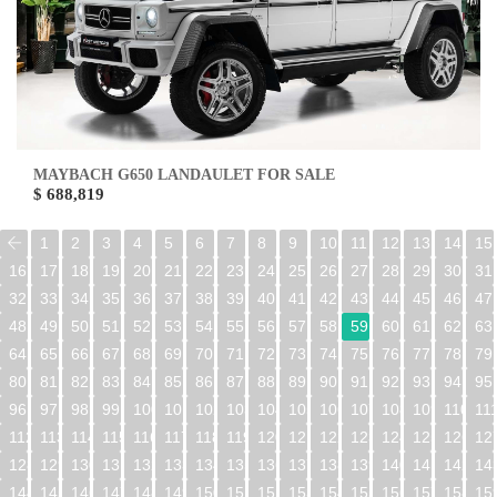
MAYBACH G650 LANDAULET FOR SALE
$ 688,819
1
2
3
4
5
6
7
8
9
10
11
12
13
14
15
16
17
18
19
20
21
22
23
24
25
26
27
28
29
30
31
32
33
34
35
36
37
38
39
40
41
42
43
44
45
46
47
48
49
50
51
52
53
54
55
56
57
58
59
60
61
62
63
64
65
66
67
68
69
70
71
72
73
74
75
76
77
78
79
80
81
82
83
84
85
86
87
88
89
90
91
92
93
94
95
96
97
98
99
100
101
102
103
104
105
106
107
108
109
110
11
112
113
114
115
116
117
118
119
120
121
122
123
124
125
126
12
128
129
130
131
132
133
134
135
136
137
138
139
140
141
142
14
144
145
146
147
148
149
150
151
152
153
154
155
156
157
158
15