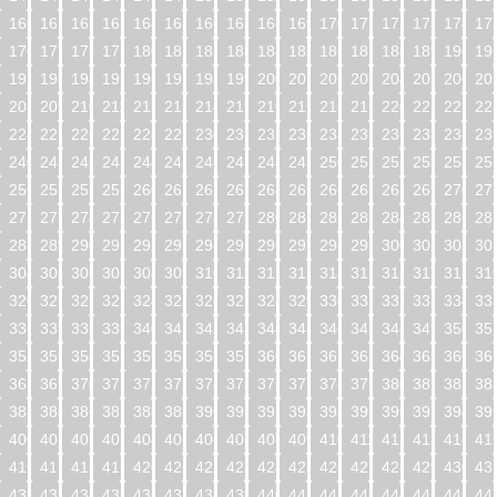
160
161
162
163
164
165
166
167
168
169
170
171
172
173
174
17
176
177
178
179
180
181
182
183
184
185
186
187
188
189
190
19
192
193
194
195
196
197
198
199
200
201
202
203
204
205
206
20
208
209
210
211
212
213
214
215
216
217
218
219
220
221
222
22
224
225
226
227
228
229
230
231
232
233
234
235
236
237
238
23
240
241
242
243
244
245
246
247
248
249
250
251
252
253
254
25
256
257
258
259
260
261
262
263
264
265
266
267
268
269
270
27
272
273
274
275
276
277
278
279
280
281
282
283
284
285
286
28
288
289
290
291
292
293
294
295
296
297
298
299
300
301
302
30
304
305
306
307
308
309
310
311
312
313
314
315
316
317
318
31
320
321
322
323
324
325
326
327
328
329
330
331
332
333
334
33
336
337
338
339
340
341
342
343
344
345
346
347
348
349
350
35
352
353
354
355
356
357
358
359
360
361
362
363
364
365
366
36
368
369
370
371
372
373
374
375
376
377
378
379
380
381
382
38
384
385
386
387
388
389
390
391
392
393
394
395
396
397
398
39
400
401
402
403
404
405
406
407
408
409
410
411
412
413
414
41
416
417
418
419
420
421
422
423
424
425
426
427
428
429
430
43
432
433
434
435
436
437
438
439
440
441
442
443
444
445
446
44