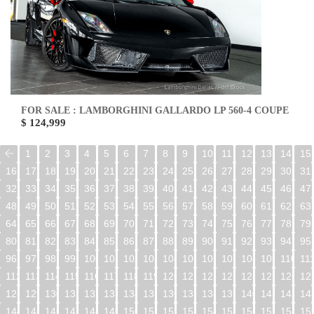
FOR SALE : LAMBORGHINI GALLARDO LP 560-4 COUPE
$ 124,999
1
2
3
4
5
6
7
8
9
10
11
12
13
14
15
16
17
18
19
20
21
22
23
24
25
26
27
28
29
30
31
32
33
34
35
36
37
38
39
40
41
42
43
44
45
46
47
48
49
50
51
52
53
54
55
56
57
58
59
60
61
62
63
64
65
66
67
68
69
70
71
72
73
74
75
76
77
78
79
80
81
82
83
84
85
86
87
88
89
90
91
92
93
94
95
96
97
98
99
100
101
102
103
104
105
106
107
108
109
110
11
112
113
114
115
116
117
118
119
120
121
122
123
124
125
126
12
128
129
130
131
132
133
134
135
136
137
138
139
140
141
142
14
144
145
146
147
148
149
150
151
152
153
154
155
156
157
158
15