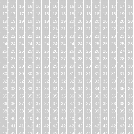
160
161
162
163
164
165
166
167
168
169
170
171
172
173
174
17
176
177
178
179
180
181
182
183
184
185
186
187
188
189
190
19
192
193
194
195
196
197
198
199
200
201
202
203
204
205
206
20
208
209
210
211
212
213
214
215
216
217
218
219
220
221
222
22
224
225
226
227
228
229
230
231
232
233
234
235
236
237
238
23
240
241
242
243
244
245
246
247
248
249
250
251
252
253
254
25
256
257
258
259
260
261
262
263
264
265
266
267
268
269
270
27
272
273
274
275
276
277
278
279
280
281
282
283
284
285
286
28
288
289
290
291
292
293
294
295
296
297
298
299
300
301
302
30
304
305
306
307
308
309
310
311
312
313
314
315
316
317
318
31
320
321
322
323
324
325
326
327
328
329
330
331
332
333
334
33
336
337
338
339
340
341
342
343
344
345
346
347
348
349
350
35
352
353
354
355
356
357
358
359
360
361
362
363
364
365
366
36
368
369
370
371
372
373
374
375
376
377
378
379
380
381
382
38
384
385
386
387
388
389
390
391
392
393
394
395
396
397
398
39
400
401
402
403
404
405
406
407
408
409
410
411
412
413
414
41
416
417
418
419
420
421
422
423
424
425
426
427
428
429
430
43
432
433
434
435
436
437
438
439
440
441
442
443
444
445
446
44