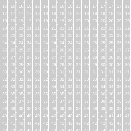
160
161
162
163
164
165
166
167
168
169
170
171
172
173
174
17
176
177
178
179
180
181
182
183
184
185
186
187
188
189
190
19
192
193
194
195
196
197
198
199
200
201
202
203
204
205
206
20
208
209
210
211
212
213
214
215
216
217
218
219
220
221
222
22
224
225
226
227
228
229
230
231
232
233
234
235
236
237
238
23
240
241
242
243
244
245
246
247
248
249
250
251
252
253
254
25
256
257
258
259
260
261
262
263
264
265
266
267
268
269
270
27
272
273
274
275
276
277
278
279
280
281
282
283
284
285
286
28
288
289
290
291
292
293
294
295
296
297
298
299
300
301
302
30
304
305
306
307
308
309
310
311
312
313
314
315
316
317
318
31
320
321
322
323
324
325
326
327
328
329
330
331
332
333
334
33
336
337
338
339
340
341
342
343
344
345
346
347
348
349
350
35
352
353
354
355
356
357
358
359
360
361
362
363
364
365
366
36
368
369
370
371
372
373
374
375
376
377
378
379
380
381
382
38
384
385
386
387
388
389
390
391
392
393
394
395
396
397
398
39
400
401
402
403
404
405
406
407
408
409
410
411
412
413
414
41
416
417
418
419
420
421
422
423
424
425
426
427
428
429
430
43
432
433
434
435
436
437
438
439
440
441
442
443
444
445
446
44