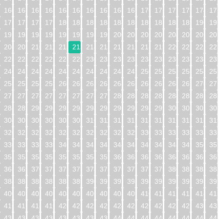
160
161
162
163
164
165
166
167
168
169
170
171
172
173
174
17
176
177
178
179
180
181
182
183
184
185
186
187
188
189
190
19
192
193
194
195
196
197
198
199
200
201
202
203
204
205
206
20
208
209
210
211
212
213
214
215
216
217
218
219
220
221
222
22
224
225
226
227
228
229
230
231
232
233
234
235
236
237
238
23
240
241
242
243
244
245
246
247
248
249
250
251
252
253
254
25
256
257
258
259
260
261
262
263
264
265
266
267
268
269
270
27
272
273
274
275
276
277
278
279
280
281
282
283
284
285
286
28
288
289
290
291
292
293
294
295
296
297
298
299
300
301
302
30
304
305
306
307
308
309
310
311
312
313
314
315
316
317
318
31
320
321
322
323
324
325
326
327
328
329
330
331
332
333
334
33
336
337
338
339
340
341
342
343
344
345
346
347
348
349
350
35
352
353
354
355
356
357
358
359
360
361
362
363
364
365
366
36
368
369
370
371
372
373
374
375
376
377
378
379
380
381
382
38
384
385
386
387
388
389
390
391
392
393
394
395
396
397
398
39
400
401
402
403
404
405
406
407
408
409
410
411
412
413
414
41
416
417
418
419
420
421
422
423
424
425
426
427
428
429
430
43
432
433
434
435
436
437
438
439
440
441
442
443
444
445
446
44