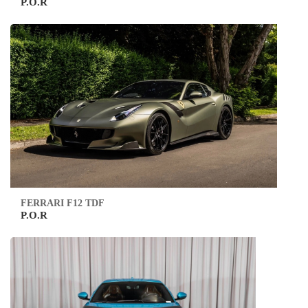
P.O.R
FERRARI F12 TDF
P.O.R