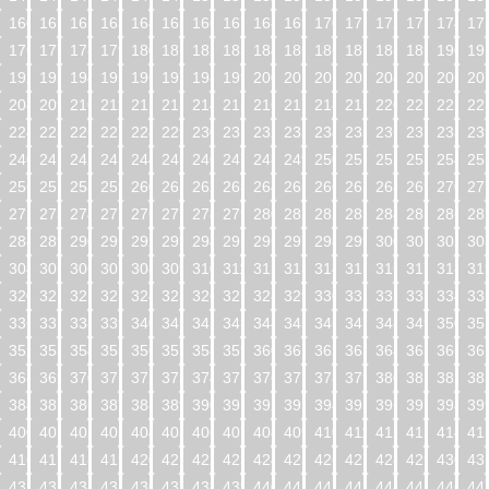
160
161
162
163
164
165
166
167
168
169
170
171
172
173
174
17
176
177
178
179
180
181
182
183
184
185
186
187
188
189
190
19
192
193
194
195
196
197
198
199
200
201
202
203
204
205
206
20
208
209
210
211
212
213
214
215
216
217
218
219
220
221
222
22
224
225
226
227
228
229
230
231
232
233
234
235
236
237
238
23
240
241
242
243
244
245
246
247
248
249
250
251
252
253
254
25
256
257
258
259
260
261
262
263
264
265
266
267
268
269
270
27
272
273
274
275
276
277
278
279
280
281
282
283
284
285
286
28
288
289
290
291
292
293
294
295
296
297
298
299
300
301
302
30
304
305
306
307
308
309
310
311
312
313
314
315
316
317
318
31
320
321
322
323
324
325
326
327
328
329
330
331
332
333
334
33
336
337
338
339
340
341
342
343
344
345
346
347
348
349
350
35
352
353
354
355
356
357
358
359
360
361
362
363
364
365
366
36
368
369
370
371
372
373
374
375
376
377
378
379
380
381
382
38
384
385
386
387
388
389
390
391
392
393
394
395
396
397
398
39
400
401
402
403
404
405
406
407
408
409
410
411
412
413
414
41
416
417
418
419
420
421
422
423
424
425
426
427
428
429
430
43
432
433
434
435
436
437
438
439
440
441
442
443
444
445
446
44