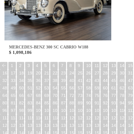
MERCEDES-BENZ 300 SC CABRIO W188
$ 1,098,186
1
2
3
4
5
6
7
8
9
10
11
12
13
14
15
16
17
18
19
20
21
22
23
24
25
26
27
28
29
30
31
32
33
34
35
36
37
38
39
40
41
42
43
44
45
46
47
48
49
50
51
52
53
54
55
56
57
58
59
60
61
62
63
64
65
66
67
68
69
70
71
72
73
74
75
76
77
78
79
80
81
82
83
84
85
86
87
88
89
90
91
92
93
94
95
96
97
98
99
100
101
102
103
104
105
106
107
108
109
110
11
112
113
114
115
116
117
118
119
120
121
122
123
124
125
126
12
128
129
130
131
132
133
134
135
136
137
138
139
140
141
142
14
144
145
146
147
148
149
150
151
152
153
154
155
156
157
158
15