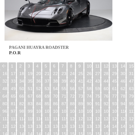
PAGANI HUAYRA ROADSTER
P.O.R
1
2
3
4
5
6
7
8
9
10
11
12
13
14
15
16
17
18
19
20
21
22
23
24
25
26
27
28
29
30
31
32
33
34
35
36
37
38
39
40
41
42
43
44
45
46
47
48
49
50
51
52
53
54
55
56
57
58
59
60
61
62
63
64
65
66
67
68
69
70
71
72
73
74
75
76
77
78
79
80
81
82
83
84
85
86
87
88
89
90
91
92
93
94
95
96
97
98
99
100
101
102
103
104
105
106
107
108
109
110
11
112
113
114
115
116
117
118
119
120
121
122
123
124
125
126
12
128
129
130
131
132
133
134
135
136
137
138
139
140
141
142
14
144
145
146
147
148
149
150
151
152
153
154
155
156
157
158
15