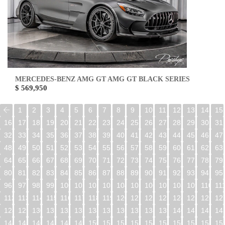
MERCEDES-BENZ AMG GT AMG GT BLACK SERIES
$ 569,950
1
2
3
4
5
6
7
8
9
10
11
12
13
14
15
16
17
18
19
20
21
22
23
24
25
26
27
28
29
30
31
32
33
34
35
36
37
38
39
40
41
42
43
44
45
46
47
48
49
50
51
52
53
54
55
56
57
58
59
60
61
62
63
64
65
66
67
68
69
70
71
72
73
74
75
76
77
78
79
80
81
82
83
84
85
86
87
88
89
90
91
92
93
94
95
96
97
98
99
100
101
102
103
104
105
106
107
108
109
110
11
112
113
114
115
116
117
118
119
120
121
122
123
124
125
126
12
128
129
130
131
132
133
134
135
136
137
138
139
140
141
142
14
144
145
146
147
148
149
150
151
152
153
154
155
156
157
158
15