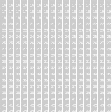
160
161
162
163
164
165
166
167
168
169
170
171
172
173
174
17
176
177
178
179
180
181
182
183
184
185
186
187
188
189
190
19
192
193
194
195
196
197
198
199
200
201
202
203
204
205
206
20
208
209
210
211
212
213
214
215
216
217
218
219
220
221
222
22
224
225
226
227
228
229
230
231
232
233
234
235
236
237
238
23
240
241
242
243
244
245
246
247
248
249
250
251
252
253
254
25
256
257
258
259
260
261
262
263
264
265
266
267
268
269
270
27
272
273
274
275
276
277
278
279
280
281
282
283
284
285
286
28
288
289
290
291
292
293
294
295
296
297
298
299
300
301
302
30
304
305
306
307
308
309
310
311
312
313
314
315
316
317
318
31
320
321
322
323
324
325
326
327
328
329
330
331
332
333
334
33
336
337
338
339
340
341
342
343
344
345
346
347
348
349
350
35
352
353
354
355
356
357
358
359
360
361
362
363
364
365
366
36
368
369
370
371
372
373
374
375
376
377
378
379
380
381
382
38
384
385
386
387
388
389
390
391
392
393
394
395
396
397
398
39
400
401
402
403
404
405
406
407
408
409
410
411
412
413
414
41
416
417
418
419
420
421
422
423
424
425
426
427
428
429
430
43
432
433
434
435
436
437
438
439
440
441
442
443
444
445
446
44