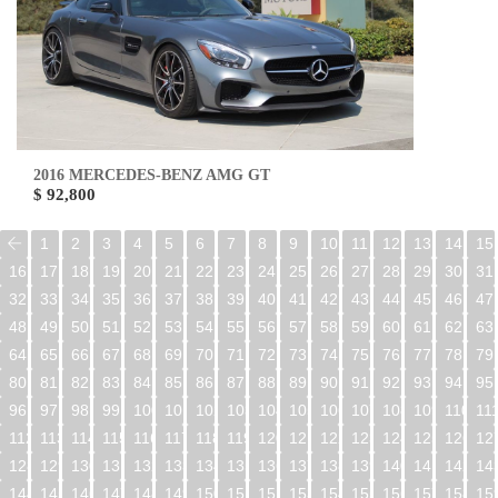
2016 MERCEDES-BENZ AMG GT
$ 92,800
1
2
3
4
5
6
7
8
9
10
11
12
13
14
15
16
17
18
19
20
21
22
23
24
25
26
27
28
29
30
31
32
33
34
35
36
37
38
39
40
41
42
43
44
45
46
47
48
49
50
51
52
53
54
55
56
57
58
59
60
61
62
63
64
65
66
67
68
69
70
71
72
73
74
75
76
77
78
79
80
81
82
83
84
85
86
87
88
89
90
91
92
93
94
95
96
97
98
99
100
101
102
103
104
105
106
107
108
109
110
11
112
113
114
115
116
117
118
119
120
121
122
123
124
125
126
12
128
129
130
131
132
133
134
135
136
137
138
139
140
141
142
14
144
145
146
147
148
149
150
151
152
153
154
155
156
157
158
15