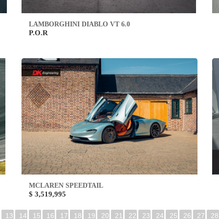
LAMBORGHINI DIABLO VT 6.0
P.O.R
MCLAREN SPEEDTAIL
$ 3,519,995
13
14
15
16
17
18
19
20
21
22
23
24
25
26
27
28