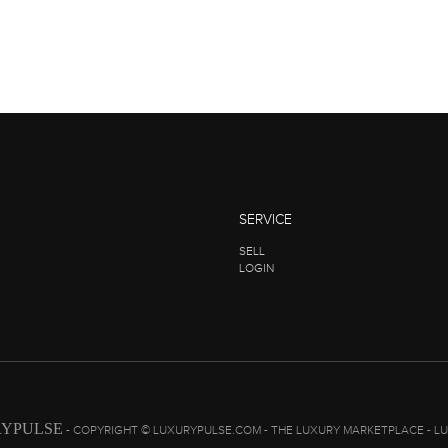
SERVICE
SELL
LOGIN
YPULSE
- COPYRIGHT © LUXURYPULSE.COM - THE LUXURY MARKETPLACE - L