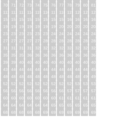
70
71
72
73
74
75
76
77
78
79
80
81
0
111
112
113
114
115
116
117
118
119
120
121
122
1
152
153
154
155
156
157
158
159
160
161
162
163
2
193
194
195
196
197
198
199
200
201
202
203
204
3
234
235
236
237
238
239
240
241
242
243
244
245
4
275
276
277
278
279
280
281
282
283
284
285
286
5
316
317
318
319
320
321
322
323
324
325
326
327
6
357
358
359
360
361
362
363
364
365
366
367
368
7
398
399
400
401
402
403
404
405
406
407
408
409
8
439
440
441
442
443
444
445
446
447
448
449
450
9
480
481
482
483
484
485
486
487
488
489
490
491
0
521
522
523
524
525
526
527
528
529
530
531
532
1
562
563
564
565
566
567
568
569
570
571
572
573
2
603
604
605
606
607
608
609
610
611
612
613
614
3
644
645
646
647
648
649
650
651
652
653
654
655
4
685
686
687
688
689
690
691
692
693
694
695
696