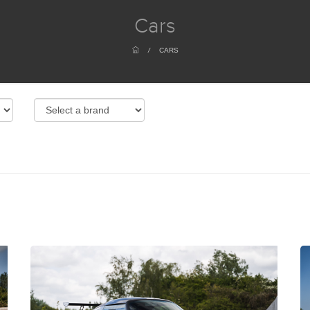
Cars
/
CARS