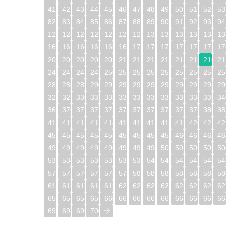
41
42
43
44
45
46
47
48
49
50
51
52
53
82
83
84
85
86
87
88
89
90
91
92
93
94
123
124
125
126
127
128
129
130
131
132
133
134
13
164
165
166
167
168
169
170
171
172
173
174
175
17
205
206
207
208
209
210
211
212
213
214
215
216
21
246
247
248
249
250
251
252
253
254
255
256
257
25
287
288
289
290
291
292
293
294
295
296
297
298
29
328
329
330
331
332
333
334
335
336
337
338
339
34
369
370
371
372
373
374
375
376
377
378
379
380
38
410
411
412
413
414
415
416
417
418
419
420
421
42
451
452
453
454
455
456
457
458
459
460
461
462
46
492
493
494
495
496
497
498
499
500
501
502
503
50
533
534
535
536
537
538
539
540
541
542
543
544
54
574
575
576
577
578
579
580
581
582
583
584
585
58
615
616
617
618
619
620
621
622
623
624
625
626
62
656
657
658
659
660
661
662
663
664
665
666
667
66
697
698
699
700