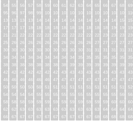
54
55
56
57
58
59
60
61
62
63
64
65
66
67
68
69
95
96
97
98
99
100
101
102
103
104
105
106
107
108
109
11
5
136
137
138
139
140
141
142
143
144
145
146
147
148
149
150
15
6
177
178
179
180
181
182
183
184
185
186
187
188
189
190
191
19
7
218
219
220
221
222
223
224
225
226
227
228
229
230
231
232
23
8
259
260
261
262
263
264
265
266
267
268
269
270
271
272
273
27
9
300
301
302
303
304
305
306
307
308
309
310
311
312
313
314
31
0
341
342
343
344
345
346
347
348
349
350
351
352
353
354
355
35
1
382
383
384
385
386
387
388
389
390
391
392
393
394
395
396
39
2
423
424
425
426
427
428
429
430
431
432
433
434
435
436
437
43
3
464
465
466
467
468
469
470
471
472
473
474
475
476
477
478
47
4
505
506
507
508
509
510
511
512
513
514
515
516
517
518
519
52
5
546
547
548
549
550
551
552
553
554
555
556
557
558
559
560
56
6
587
588
589
590
591
592
593
594
595
596
597
598
599
600
601
60
7
628
629
630
631
632
633
634
635
636
637
638
639
640
641
642
64
8
669
670
671
672
673
674
675
676
677
678
679
680
681
682
683
68