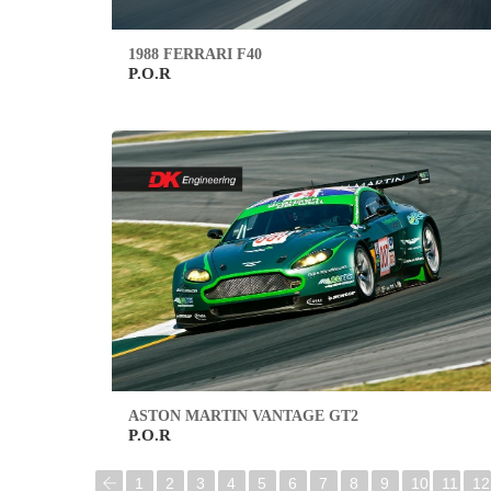
1988 FERRARI F40
P.O.R
ASTON MARTIN VANTAGE GT2
P.O.R
1
2
3
4
5
6
7
8
9
10
11
12