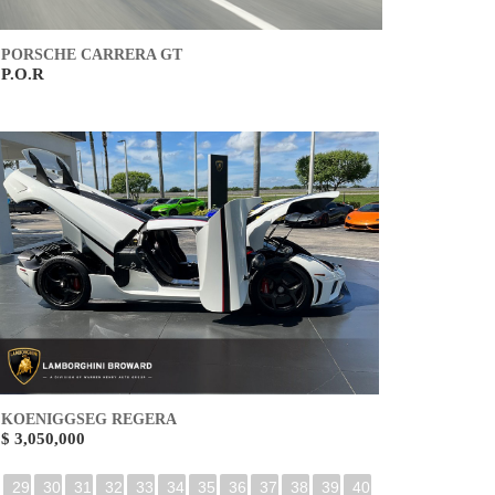
PORSCHE CARRERA GT
P.O.R
KOENIGGSEG REGERA
$ 3,050,000
29
30
31
32
33
34
35
36
37
38
39
40