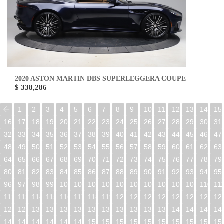
2020 ASTON MARTIN DBS SUPERLEGGERA COUPE
$ 338,286
1
2
3
4
5
6
7
8
9
10
11
12
13
14
15
16
17
18
19
20
21
22
23
24
25
26
27
28
29
30
31
32
33
34
35
36
37
38
39
40
41
42
43
44
45
46
47
48
49
50
51
52
53
54
55
56
57
58
59
60
61
62
63
64
65
66
67
68
69
70
71
72
73
74
75
76
77
78
79
80
81
82
83
84
85
86
87
88
89
90
91
92
93
94
95
96
97
98
99
100
101
102
103
104
105
106
107
108
109
110
11
112
113
114
115
116
117
118
119
120
121
122
123
124
125
126
12
128
129
130
131
132
133
134
135
136
137
138
139
140
141
142
14
144
145
146
147
148
149
150
151
152
153
154
155
156
157
158
15