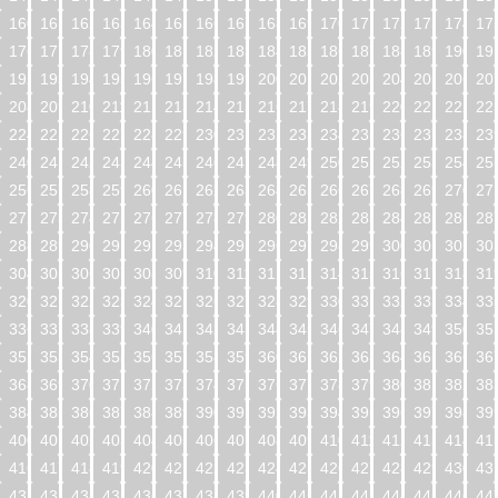
160
161
162
163
164
165
166
167
168
169
170
171
172
173
174
17
176
177
178
179
180
181
182
183
184
185
186
187
188
189
190
19
192
193
194
195
196
197
198
199
200
201
202
203
204
205
206
20
208
209
210
211
212
213
214
215
216
217
218
219
220
221
222
22
224
225
226
227
228
229
230
231
232
233
234
235
236
237
238
23
240
241
242
243
244
245
246
247
248
249
250
251
252
253
254
25
256
257
258
259
260
261
262
263
264
265
266
267
268
269
270
27
272
273
274
275
276
277
278
279
280
281
282
283
284
285
286
28
288
289
290
291
292
293
294
295
296
297
298
299
300
301
302
30
304
305
306
307
308
309
310
311
312
313
314
315
316
317
318
31
320
321
322
323
324
325
326
327
328
329
330
331
332
333
334
33
336
337
338
339
340
341
342
343
344
345
346
347
348
349
350
35
352
353
354
355
356
357
358
359
360
361
362
363
364
365
366
36
368
369
370
371
372
373
374
375
376
377
378
379
380
381
382
38
384
385
386
387
388
389
390
391
392
393
394
395
396
397
398
39
400
401
402
403
404
405
406
407
408
409
410
411
412
413
414
41
416
417
418
419
420
421
422
423
424
425
426
427
428
429
430
43
432
433
434
435
436
437
438
439
440
441
442
443
444
445
446
44