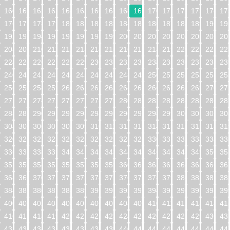
160
161
162
163
164
165
166
167
168
169
170
171
172
173
174
17
176
177
178
179
180
181
182
183
184
185
186
187
188
189
190
19
192
193
194
195
196
197
198
199
200
201
202
203
204
205
206
20
208
209
210
211
212
213
214
215
216
217
218
219
220
221
222
22
224
225
226
227
228
229
230
231
232
233
234
235
236
237
238
23
240
241
242
243
244
245
246
247
248
249
250
251
252
253
254
25
256
257
258
259
260
261
262
263
264
265
266
267
268
269
270
27
272
273
274
275
276
277
278
279
280
281
282
283
284
285
286
28
288
289
290
291
292
293
294
295
296
297
298
299
300
301
302
30
304
305
306
307
308
309
310
311
312
313
314
315
316
317
318
31
320
321
322
323
324
325
326
327
328
329
330
331
332
333
334
33
336
337
338
339
340
341
342
343
344
345
346
347
348
349
350
35
352
353
354
355
356
357
358
359
360
361
362
363
364
365
366
36
368
369
370
371
372
373
374
375
376
377
378
379
380
381
382
38
384
385
386
387
388
389
390
391
392
393
394
395
396
397
398
39
400
401
402
403
404
405
406
407
408
409
410
411
412
413
414
41
416
417
418
419
420
421
422
423
424
425
426
427
428
429
430
43
432
433
434
435
436
437
438
439
440
441
442
443
444
445
446
44