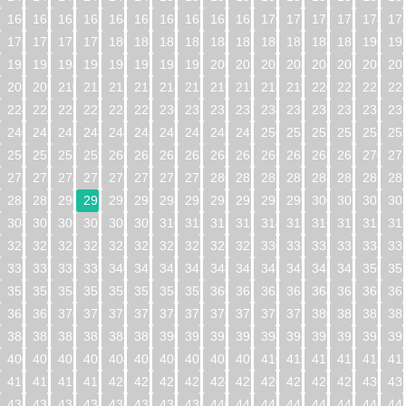
160
161
162
163
164
165
166
167
168
169
170
171
172
173
174
17
176
177
178
179
180
181
182
183
184
185
186
187
188
189
190
19
192
193
194
195
196
197
198
199
200
201
202
203
204
205
206
20
208
209
210
211
212
213
214
215
216
217
218
219
220
221
222
22
224
225
226
227
228
229
230
231
232
233
234
235
236
237
238
23
240
241
242
243
244
245
246
247
248
249
250
251
252
253
254
25
256
257
258
259
260
261
262
263
264
265
266
267
268
269
270
27
272
273
274
275
276
277
278
279
280
281
282
283
284
285
286
28
288
289
290
291
292
293
294
295
296
297
298
299
300
301
302
30
304
305
306
307
308
309
310
311
312
313
314
315
316
317
318
31
320
321
322
323
324
325
326
327
328
329
330
331
332
333
334
33
336
337
338
339
340
341
342
343
344
345
346
347
348
349
350
35
352
353
354
355
356
357
358
359
360
361
362
363
364
365
366
36
368
369
370
371
372
373
374
375
376
377
378
379
380
381
382
38
384
385
386
387
388
389
390
391
392
393
394
395
396
397
398
39
400
401
402
403
404
405
406
407
408
409
410
411
412
413
414
41
416
417
418
419
420
421
422
423
424
425
426
427
428
429
430
43
432
433
434
435
436
437
438
439
440
441
442
443
444
445
446
44