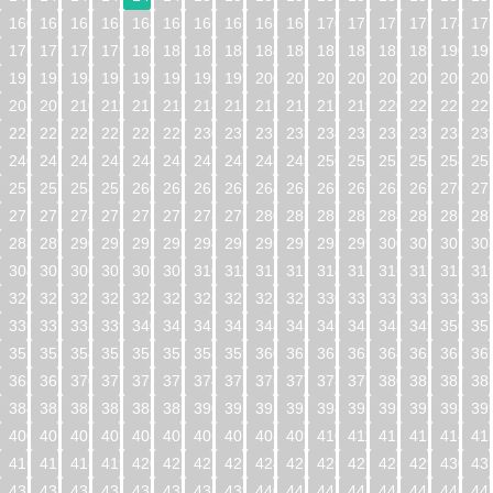
160
161
162
163
164
165
166
167
168
169
170
171
172
173
174
17
176
177
178
179
180
181
182
183
184
185
186
187
188
189
190
19
192
193
194
195
196
197
198
199
200
201
202
203
204
205
206
20
208
209
210
211
212
213
214
215
216
217
218
219
220
221
222
22
224
225
226
227
228
229
230
231
232
233
234
235
236
237
238
23
240
241
242
243
244
245
246
247
248
249
250
251
252
253
254
25
256
257
258
259
260
261
262
263
264
265
266
267
268
269
270
27
272
273
274
275
276
277
278
279
280
281
282
283
284
285
286
28
288
289
290
291
292
293
294
295
296
297
298
299
300
301
302
30
304
305
306
307
308
309
310
311
312
313
314
315
316
317
318
31
320
321
322
323
324
325
326
327
328
329
330
331
332
333
334
33
336
337
338
339
340
341
342
343
344
345
346
347
348
349
350
35
352
353
354
355
356
357
358
359
360
361
362
363
364
365
366
36
368
369
370
371
372
373
374
375
376
377
378
379
380
381
382
38
384
385
386
387
388
389
390
391
392
393
394
395
396
397
398
39
400
401
402
403
404
405
406
407
408
409
410
411
412
413
414
41
416
417
418
419
420
421
422
423
424
425
426
427
428
429
430
43
432
433
434
435
436
437
438
439
440
441
442
443
444
445
446
44