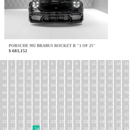
PORSCHE 992 BRABUS ROCKET R "1 OF 25"
$ 683,152
1
2
3
4
5
6
7
8
9
10
11
12
13
14
15
16
17
18
19
20
21
22
23
24
25
26
27
28
29
30
31
32
33
34
35
36
37
38
39
40
41
42
43
44
45
46
47
48
49
50
51
52
53
54
55
56
57
58
59
60
61
62
63
64
65
66
67
68
69
70
71
72
73
74
75
76
77
78
79
80
81
82
83
84
85
86
87
88
89
90
91
92
93
94
95
96
97
98
99
100
101
102
103
104
105
106
107
108
109
110
11
112
113
114
115
116
117
118
119
120
121
122
123
124
125
126
12
128
129
130
131
132
133
134
135
136
137
138
139
140
141
142
14
144
145
146
147
148
149
150
151
152
153
154
155
156
157
158
15