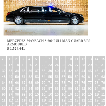
MERCEDES-MAYBACH S 600 PULLMAN GUARD VR9
ARMOURED
$ 1,524,641
1
2
3
4
5
6
7
8
9
10
11
12
13
14
15
16
17
18
19
20
21
22
23
24
25
26
27
28
29
30
31
32
33
34
35
36
37
38
39
40
41
42
43
44
45
46
47
48
49
50
51
52
53
54
55
56
57
58
59
60
61
62
63
64
65
66
67
68
69
70
71
72
73
74
75
76
77
78
79
80
81
82
83
84
85
86
87
88
89
90
91
92
93
94
95
96
97
98
99
100
101
102
103
104
105
106
107
108
109
110
11
112
113
114
115
116
117
118
119
120
121
122
123
124
125
126
12