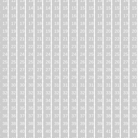
128
129
130
131
132
133
134
135
136
137
138
139
140
141
142
14
144
145
146
147
148
149
150
151
152
153
154
155
156
157
158
15
160
161
162
163
164
165
166
167
168
169
170
171
172
173
174
17
176
177
178
179
180
181
182
183
184
185
186
187
188
189
190
19
192
193
194
195
196
197
198
199
200
201
202
203
204
205
206
20
208
209
210
211
212
213
214
215
216
217
218
219
220
221
222
22
224
225
226
227
228
229
230
231
232
233
234
235
236
237
238
23
240
241
242
243
244
245
246
247
248
249
250
251
252
253
254
25
256
257
258
259
260
261
262
263
264
265
266
267
268
269
270
27
272
273
274
275
276
277
278
279
280
281
282
283
284
285
286
28
288
289
290
291
292
293
294
295
296
297
298
299
300
301
302
30
304
305
306
307
308
309
310
311
312
313
314
315
316
317
318
31
320
321
322
323
324
325
326
327
328
329
330
331
332
333
334
33
336
337
338
339
340
341
342
343
344
345
346
347
348
349
350
35
352
353
354
355
356
357
358
359
360
361
362
363
364
365
366
36
368
369
370
371
372
373
374
375
376
377
378
379
380
381
382
38
384
385
386
387
388
389
390
391
392
393
394
395
396
397
398
39
400
401
402
403
404
405
406
407
408
409
410
411
412
413
414
41