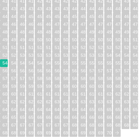
416
417
418
419
420
421
422
423
424
425
426
427
428
429
430
43
432
433
434
435
436
437
438
439
440
441
442
443
444
445
446
44
448
449
450
451
452
453
454
455
456
457
458
459
460
461
462
46
464
465
466
467
468
469
470
471
472
473
474
475
476
477
478
47
480
481
482
483
484
485
486
487
488
489
490
491
492
493
494
49
496
497
498
499
500
501
502
503
504
505
506
507
508
509
510
51
512
513
514
515
516
517
518
519
520
521
522
523
524
525
526
52
528
529
530
531
532
533
534
535
536
537
538
539
540
541
542
54
544
545
546
547
548
549
550
551
552
553
554
555
556
557
558
55
560
561
562
563
564
565
566
567
568
569
570
571
572
573
574
57
576
577
578
579
580
581
582
583
584
585
586
587
588
589
590
59
592
593
594
595
596
597
598
599
600
601
602
603
604
605
606
60
608
609
610
611
612
613
614
615
616
617
618
619
620
621
622
62
624
625
626
627
628
629
630
631
632
633
634
635
636
637
638
63
640
641
642
643
644
645
646
647
648
649
650
651
652
653
654
65
656
657
658
659
660
661
662
663
664
665
666
667
668
669
670
67
672
673
674
675
676
677
678
679
680
681
682
683
684
685
686
68
688
689
690
691
692
693
694
695
696
697
698
699
700