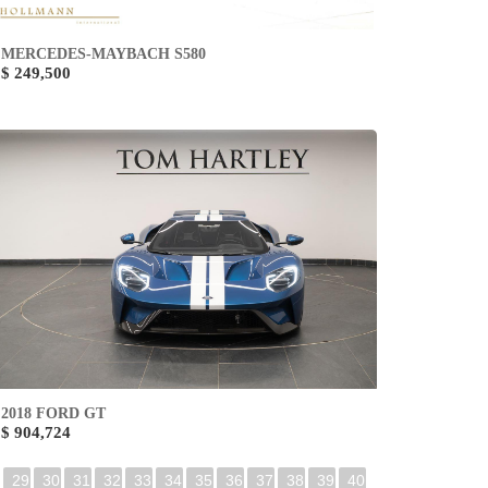
MERCEDES-MAYBACH S580
$ 249,500
2018 FORD GT
$ 904,724
29
30
31
32
33
34
35
36
37
38
39
40