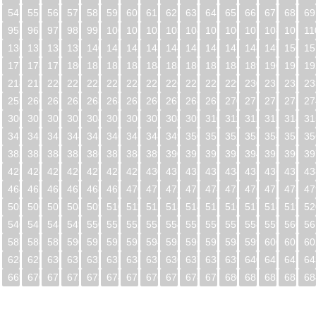
54
55
56
57
58
59
60
61
62
63
64
65
66
67
68
69
95
96
97
98
99
100
101
102
103
104
105
106
107
108
109
11
5
136
137
138
139
140
141
142
143
144
145
146
147
148
149
150
15
6
177
178
179
180
181
182
183
184
185
186
187
188
189
190
191
19
7
218
219
220
221
222
223
224
225
226
227
228
229
230
231
232
23
8
259
260
261
262
263
264
265
266
267
268
269
270
271
272
273
27
9
300
301
302
303
304
305
306
307
308
309
310
311
312
313
314
31
0
341
342
343
344
345
346
347
348
349
350
351
352
353
354
355
35
1
382
383
384
385
386
387
388
389
390
391
392
393
394
395
396
39
2
423
424
425
426
427
428
429
430
431
432
433
434
435
436
437
43
3
464
465
466
467
468
469
470
471
472
473
474
475
476
477
478
47
4
505
506
507
508
509
510
511
512
513
514
515
516
517
518
519
52
5
546
547
548
549
550
551
552
553
554
555
556
557
558
559
560
56
6
587
588
589
590
591
592
593
594
595
596
597
598
599
600
601
60
7
628
629
630
631
632
633
634
635
636
637
638
639
640
641
642
64
8
669
670
671
672
673
674
675
676
677
678
679
680
681
682
683
68