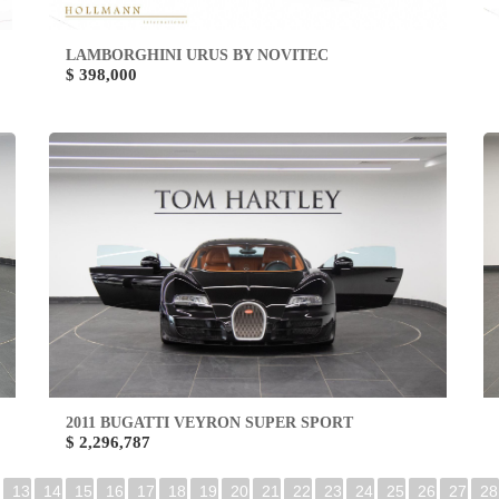
LAMBORGHINI URUS BY NOVITEC
$ 398,000
2011 BUGATTI VEYRON SUPER SPORT
$ 2,296,787
13
14
15
16
17
18
19
20
21
22
23
24
25
26
27
28