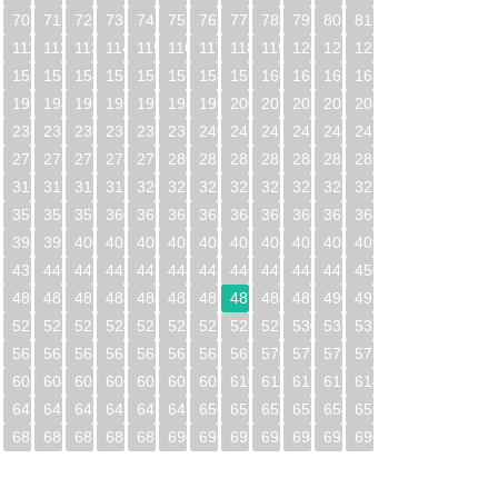
70
71
72
73
74
75
76
77
78
79
80
81
0
111
112
113
114
115
116
117
118
119
120
121
122
1
152
153
154
155
156
157
158
159
160
161
162
163
2
193
194
195
196
197
198
199
200
201
202
203
204
3
234
235
236
237
238
239
240
241
242
243
244
245
4
275
276
277
278
279
280
281
282
283
284
285
286
5
316
317
318
319
320
321
322
323
324
325
326
327
6
357
358
359
360
361
362
363
364
365
366
367
368
7
398
399
400
401
402
403
404
405
406
407
408
409
8
439
440
441
442
443
444
445
446
447
448
449
450
9
480
481
482
483
484
485
486
487
488
489
490
491
0
521
522
523
524
525
526
527
528
529
530
531
532
1
562
563
564
565
566
567
568
569
570
571
572
573
2
603
604
605
606
607
608
609
610
611
612
613
614
3
644
645
646
647
648
649
650
651
652
653
654
655
4
685
686
687
688
689
690
691
692
693
694
695
696