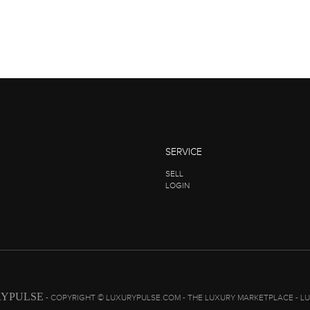
SERVICE
SELL
LOGIN
YPULSE
- COPYRIGHT © LUXURYPULSE.COM - THE LUXURY MARKETPLACE - L