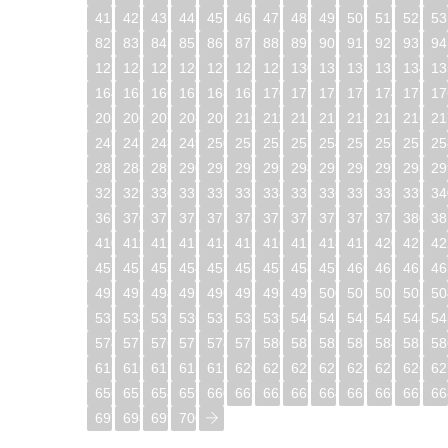
41
42
43
44
45
46
47
48
49
50
51
52
53
82
83
84
85
86
87
88
89
90
91
92
93
94
123
124
125
126
127
128
129
130
131
132
133
134
13
164
165
166
167
168
169
170
171
172
173
174
175
17
205
206
207
208
209
210
211
212
213
214
215
216
21
246
247
248
249
250
251
252
253
254
255
256
257
25
287
288
289
290
291
292
293
294
295
296
297
298
29
328
329
330
331
332
333
334
335
336
337
338
339
34
369
370
371
372
373
374
375
376
377
378
379
380
38
410
411
412
413
414
415
416
417
418
419
420
421
42
451
452
453
454
455
456
457
458
459
460
461
462
46
492
493
494
495
496
497
498
499
500
501
502
503
50
533
534
535
536
537
538
539
540
541
542
543
544
54
574
575
576
577
578
579
580
581
582
583
584
585
58
615
616
617
618
619
620
621
622
623
624
625
626
62
656
657
658
659
660
661
662
663
664
665
666
667
66
697
698
699
700