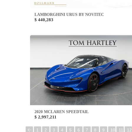
LAMBORGHINI URUS BY NOVITEC
$ 440,283
2020 MCLAREN SPEEDTAIL
$ 2,997,211
1
2
3
4
5
6
7
8
9
10
11
12