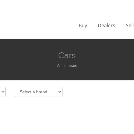
Buy
Dealers
Sel
Cars
/
CARS